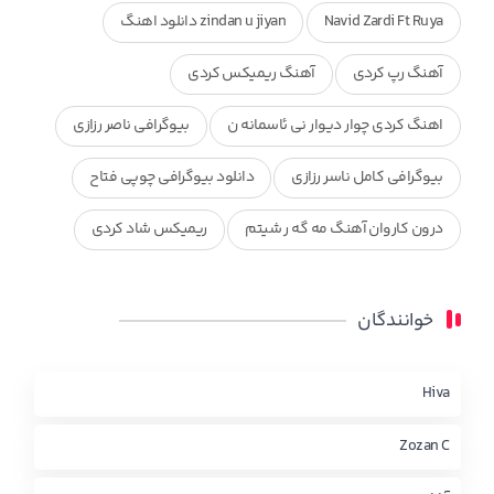
Navid Zardi Ft Ruya
zindan u jiyan دانلود اهنگ
آهنگ رپ کردی
آهنگ ریمیکس کردی
اهنگ کردی چوار دیوار نی ئاسمانه ن
بیوگرافی ناصر رزازی
بیوگرافی کامل ناسر رزازی
دانلود بیوگرافی چوپی فتاح
درون کاروان آهنگ مه گه ر شیتم
ریمیکس شاد کردی
ریمیکس کردی جدید
مجموعه آهنگ های ذکریا عبداله
خوانندگان
محمد جزا
ناصر رزازی
نویدزردی و رویا آهنگ وره
چاو من
کوردی
Hiva
Zozan C