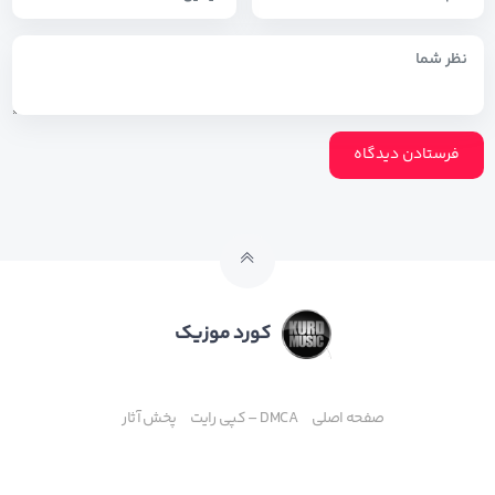
کورد موزیک
صفحه اصلی
DMCA – کپی رایت
پخش آثار