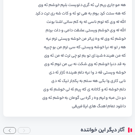
هه مو جاری ریم لی ئه گری دتویست بلیم خوشم ئه وی
که هه ستت کرد بوم به هی تو ئه و کات شه ری ترت دکرد
الله له وی که توم ناسی له یه کم ساتی اشنا بونت
الله له وی خوشم ویستی عشقت دامی و دلت بردم
خوشم ئه وی له وه زیاتر من خوشه ویستی ترم نیه
هه ر تو ته نیا خوشه ویستی که سی ترم من بو چییه
که من هینده شیدای تو بم تو چی ترت له من ئه وی
به قد دنیا خوشم ئه وی شکت نه بی من توم ئه وی
خوشه ویستی قه د وا نیه دلم هینده ئازار ئه دی
نابی کاری وا بکی هه ستم به یکجار تیک ئه دی
دلم خوشه ئه و کاتانه ی که پیم ئه لی خوشم ئه وی
دو دل مبه و لیم وه ر گره بی گومان به خوشم ئه وی
دانلود تمام اهنگ های
لیلا فریقی
آثار دیگر این خواننده