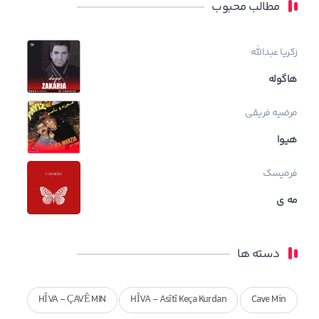
مطالب محبوب
زکریا عبدالله
هاگوله
مرضیه فریقی
هیوا
فرمیسک
مه ی
دسته ها
HÎVA - ÇAVÊ MIN
HÎVA - Asîtî Keça Kurdan
Cave Min