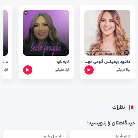
دانلود ریمیکس گومی خوین از لیلا فریقی ( جدید )
لایه لایه
لیلا فریقی
لیلا فریقی
لیلا ف
نظرات
دیدگاهتان را بنویسید!