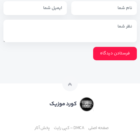
کورد موزیک
صفحه اصلی
DMCA – کپی رایت
پخش آثار