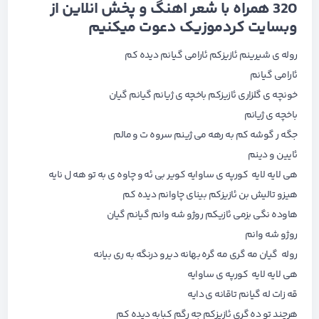
320 همراه با شعر اهنگ و پخش انلاین از
وبسایت کردموزیک دعوت میکنیم
روله ی شیرینم ئازیزکم ئارامی گیانم دیده کم
ئارامی گیانم
خونچه ی گلزاری ئازیزکم باخچه ی ژیانم گیانم گیان
باخچه ی ژیانم
جگه ر گوشه کم به رهه می ژینم سروه ت و مالم
ئایین و دینم
هی لایه لایه کورپه ی ساوایه کویر بی ئه و چاوه ی به تو هه ل نایه
هیزو تالیش بن ئازیزکم بینای چاوانم دیده کم
هاوده نگی بزمی ئازیکم روژو شه وانم گیانم گیان
روژو شه وانم
روله گیان مه گری مه گره بهانه دیرو درنگه به ری بیانه
هی لایه لایه کورپه ی ساوایه
قه زات له گیانم تاقانه ی دایه
هرچند تو ده گری ئازیزکم جه رگم کبابه دیده کم