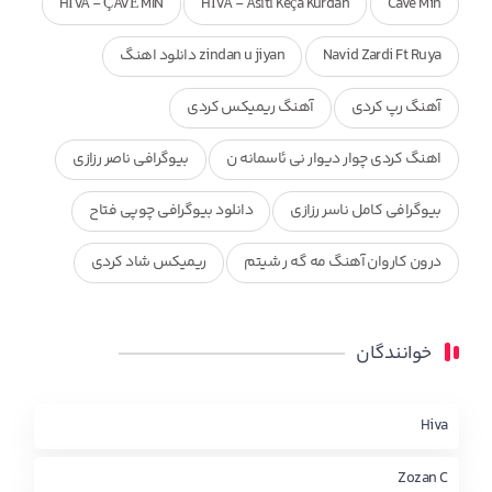
HÎVA - ÇAVÊ MIN
HÎVA - Asîtî Keça Kurdan
Cave Min
Navid Zardi Ft Ruya
zindan u jiyan دانلود اهنگ
آهنگ رپ کردی
آهنگ ریمیکس کردی
اهنگ کردی چوار دیوار نی ئاسمانه ن
بیوگرافی ناصر رزازی
بیوگرافی کامل ناسر رزازی
دانلود بیوگرافی چوپی فتاح
درون کاروان آهنگ مه گه ر شیتم
ریمیکس شاد کردی
ریمیکس کردی جدید
مجموعه آهنگ های ذکریا عبداله
خوانندگان
محمد جزا
ناصر رزازی
نویدزردی و رویا آهنگ وره
چاو من
کوردی
Hiva
Zozan C