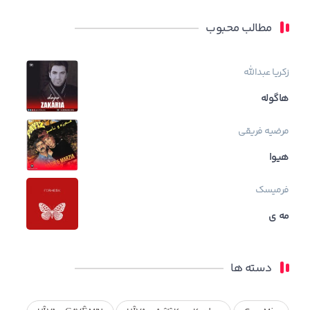
مطالب محبوب
زکریا عبدالله
هاگوله
مرضیه فریقی
هیوا
فرمیسک
مه ی
دسته ها