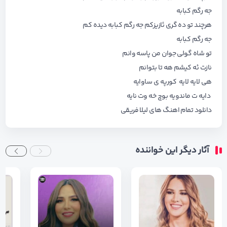
جه رگم کبابه
هرچند تو ده گری ئازیزکم جه رگم کبابه دیده کم
جه رگم کبابه
تو شاه گولی جوان من پاسه وانم
نازت ئه کیشم هه تا بتوانم
هی لایه لایه کورپه ی ساوایه
دایه ت ماندویه بوچ خه وت نایه
دانلود تمام اهنگ های
لیلا فریقی
آثار دیگر این خواننده