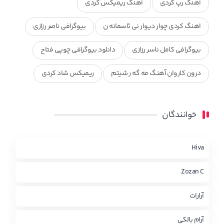
آهنگ رپ کردی
آهنگ ریمیکس کردی
اهنگ کردی چوار دیوار نی ئاسمانه ن
بیوگرافی ناصر رزازی
بیوگرافی کامل ناسر رزازی
دانلود بیوگرافی چوپی فتاح
درون کاروان آهنگ مه گه ر شیتم
ریمیکس شاد کردی
ریمیکس کردی جدید
مجموعه آهنگ های ذکریا عبداله
خوانندگان
محمد جزا
ناصر رزازی
نویدزردی و رویا آهنگ وره
چاو من
کوردی
Hiva
Zozan C
آرارات
آرام بالکی