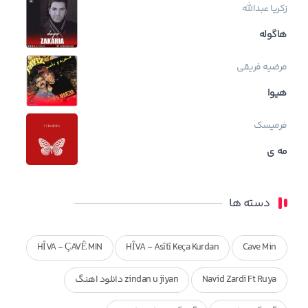
زکریا عبدالله
هاگوله
مرضیه فریقی
هیوا
فرمیسک
مه ی
دسته ها
HÎVA - ÇAVÊ MIN
HÎVA - Asîtî Keça Kurdan
Cave Min
Navid Zardi Ft Ruya
zindan u jiyan دانلود اهنگ