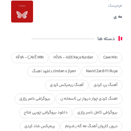
فرمیسک
مه ی
دسته ها
HÎVA - ÇAVÊ MIN
HÎVA - Asîtî Keça Kurdan
Cave Min
Navid Zardi Ft Ruya
zindan u jiyan دانلود اهنگ
آهنگ رپ کردی
آهنگ ریمیکس کردی
اهنگ کردی چوار دیوار نی ئاسمانه ن
بیوگرافی ناصر رزازی
بیوگرافی کامل ناسر رزازی
دانلود بیوگرافی چوپی فتاح
درون کاروان آهنگ مه گه ر شیتم
ریمیکس شاد کردی