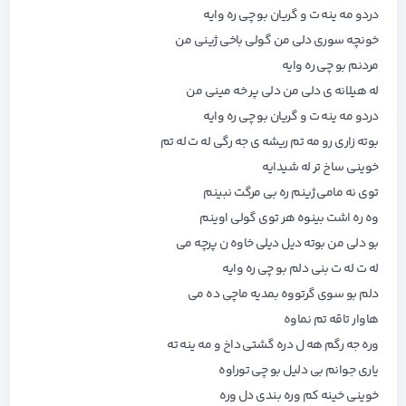
دردو مه ینه ت و گریان بو چی ره وایه
خونچه سوری دلی من گولی باخی ژینی من
مردنم بو چی ره وایه
له هیلانه ی دلی من دلی پر خه مینی من
دردو مه ینه ت و گریان بو چی ره وایه
بوته زاری رو مه تم ریشه ی جه رگی له ت له تم
خوینی ساخ تر له شیدایه
توی نه مامی ژینم ره بی مرگت نبینم
وه ره اشت بینوه هر توی گولی اوینم
بو دلی من بوته دیل دیلی خاوه ن پرچه می
له ت له ت بنی دلم بو چی ره وایه
دلم بو سوی گرتووه بمدیه ماچی ده می
هاوار تاقه تم نماوه
وره جه رگم هه ل دره گشتی داخ و مه ینه ته
یاری جوانم بی دلیل بو چی توراوه
خوینی خینه کم وره بندی دل وره