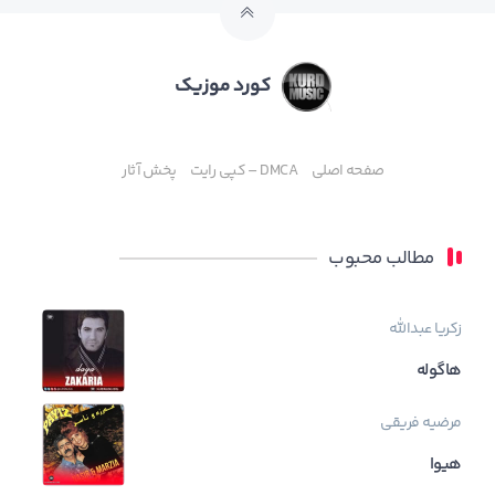
کورد موزیک
صفحه اصلی
DMCA – کپی رایت
پخش آثار
مطالب محبوب
زکریا عبدالله
هاگوله
مرضیه فریقی
هیوا