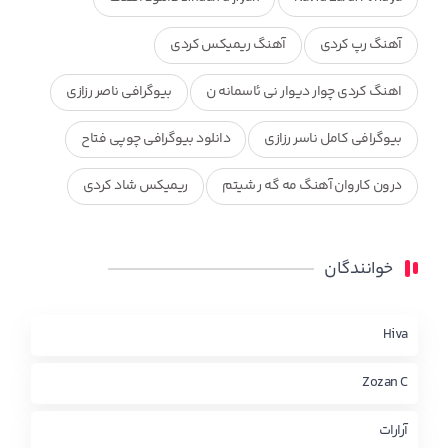
آهنگ رپ کردی
آهنگ ریمیکس کردی
اهنگ کردی چوار دیوار نی ئاسمانه ن
بیوگرافی ناصر رزازی
بیوگرافی کامل ناسر رزازی
دانلود بیوگرافی چوپی فتاح
درون کاروان آهنگ مه گه ر شیتم
ریمیکس شاد کردی
ریمیکس کردی جدید
مجموعه آهنگ های ذکریا عبداله
خوانندگان
محمد جزا
ناصر رزازی
نویدزردی و رویا آهنگ وره
چاو من
کوردی
Hiva
Zozan C
آرارات