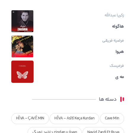
زکریا عبدالله
هاگوله
مرضیه فریقی
هیوا
فرمیسک
مه ی
دسته ها
HÎVA - ÇAVÊ MIN
HÎVA - Asîtî Keça Kurdan
Cave Min
Navid Zardi Ft Ruya
zindan u jiyan دانلود اهنگ