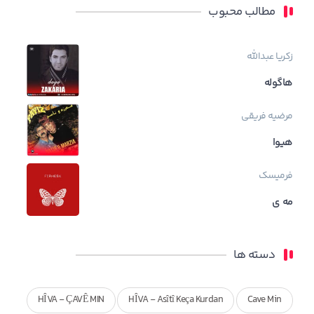
مطالب محبوب
زکریا عبدالله
هاگوله
مرضیه فریقی
هیوا
فرمیسک
مه ی
دسته ها
HÎVA - ÇAVÊ MIN
HÎVA - Asîtî Keça Kurdan
Cave Min