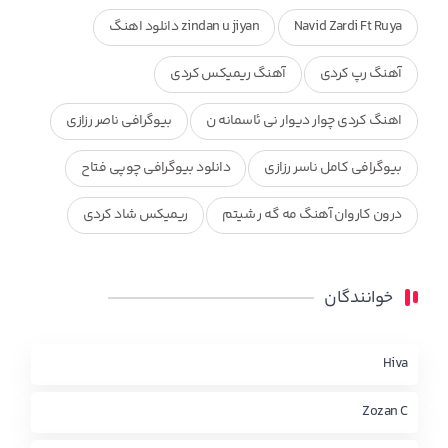
Navid Zardi Ft Ruya
zindan u jiyan دانلود اهنگ
آهنگ رپ کردی
آهنگ ریمیکس کردی
اهنگ کردی چوار دیوار نی ئاسمانه ن
بیوگرافی ناصر رزازی
بیوگرافی کامل ناسر رزازی
دانلود بیوگرافی چوپی فتاح
درون کاروان آهنگ مه گه ر شیتم
ریمیکس شاد کردی
ریمیکس کردی جدید
مجموعه آهنگ های ذکریا عبداله
خوانندگان
محمد جزا
ناصر رزازی
نویدزردی و رویا آهنگ وره
چاو من
کوردی
Hiva
Zozan C