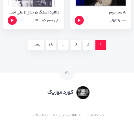
به سه بوم
دانلود اهنگ یار خزال از علی اصغر کردستانی
سمیرا کارزان
علی اصغر کردستانی
1
2
3
…
218
بعدی
کورد موزیک
صفحه اصلی
DMCA – کپی رایت
پخش آثار