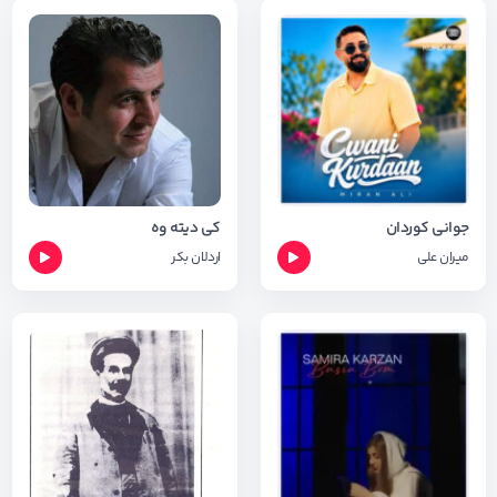
جوانی کوردان
کی دیته وه
میران علی
اردلان بکر