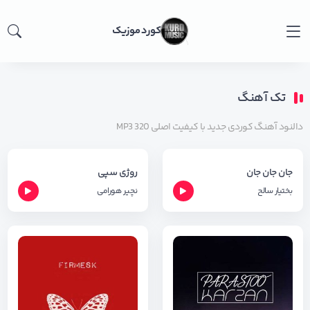
کورد موزیک
تک آهنگ
دالنود آهنگ کوردی جدید با کیفیت اصلی MP3 320
جان جان جان
روژی سپی
بختیار سالح
نچیر هورامی