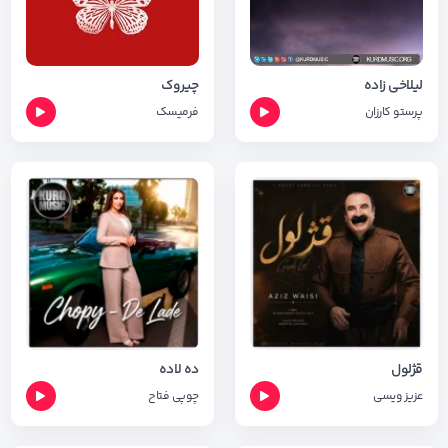
لیلاخی زاده
چیروک
پرستو کارزان
فرمیسک
قژلول
ده لاده
عزیز ویسی
چوپی فتاح