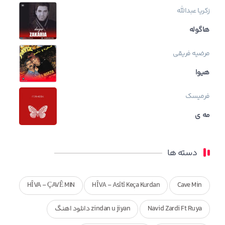
زکریا عبدالله
هاگوله
مرضیه فریقی
هیوا
فرمیسک
مه ی
دسته ها
HÎVA - ÇAVÊ MIN
HÎVA - Asîtî Keça Kurdan
Cave Min
Navid Zardi Ft Ruya
zindan u jiyan دانلود اهنگ