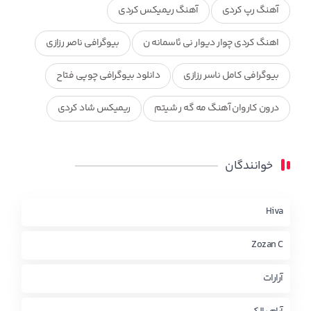
آهنگ رپ کردی
آهنگ ریمیکس کردی
اهنگ کردی چوار دیوار نی ئاسمانه ن
بیوگرافی ناصر رزازی
بیوگرافی کامل ناسر رزازی
دانلود بیوگرافی چوپی فتاح
درون کاروان آهنگ مه گه ر شیتم
ریمیکس شاد کردی
ریمیکس کردی جدید
مجموعه آهنگ های ذکریا عبداله
خوانندگان
محمد جزا
ناصر رزازی
نویدزردی و رویا آهنگ وره
چاو من
کوردی
Hiva
Zozan C
آرارات