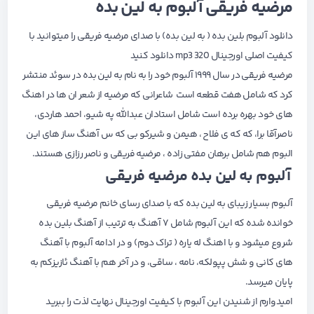
مرضیه فریقی آلبوم به لین بده
دانلود آلبوم بلین بده ( به لین بده) با صدای مرضیه فریقی را میتوانید با
کیفیت اصلی اورجینال mp3 320 دانلود کنید
مرضیه فریقی در سال ۱۹۹۹ آلبوم خود را به نام به لین بده در سوئد منتشر
کرد که شامل هفت قطعه است شاعرانی که مرضیه از شعر ان ها در اهنگ
های خود بهره برده است شامل استادان عبدالله په شیو، احمد هاردی،
ناصرآقا برا، که که ی فلاح ، هیمن و شیرکو بی که س آهنگ ساز های این
البوم هم شامل برهان مفتی زاده ، مرضیه فریقی و ناصر رزازی هستند.
آلبوم به لین بده مرضیه فریقی
آلبوم بسیار زیبای به لین بده که با صدای رسای خانم مرضیه فریقی
خوانده شده که این آلبوم شامل ۷ آهنگ به ترتیب از آهنگ بلین بده
شروع میشود و با اهنگ له یاره ( تراک دوم) و در ادامه آلبوم با آهنگ
های کانی و شش پپولکه، نامه ، ساقی، و در آخر هم با آهنگ ئازیزکم به
پایان میرسد.
امیدوارم از شنیدن این آلبوم با کیفیت اورجینال نهایت لذت را ببرید