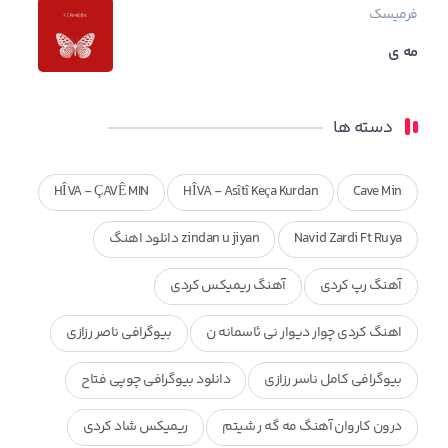
فرمیسک
مه ی
دسته ها
HÎVA - ÇAVÊ MIN
HÎVA - Asîtî Keça Kurdan
Cave Min
Navid Zardi Ft Ruya
zindan u jiyan دانلود اهنگ
آهنگ رپ کردی
آهنگ ریمیکس کردی
اهنگ کردی چوار دیوار نی ئاسمانه ن
بیوگرافی ناصر رزازی
بیوگرافی کامل ناسر رزازی
دانلود بیوگرافی چوپی فتاح
درون کاروان آهنگ مه گه ر شیتم
ریمیکس شاد کردی