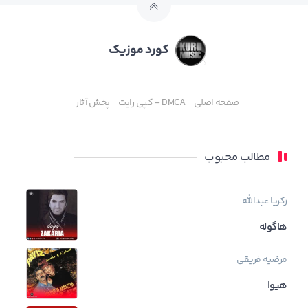
کورد موزیک
صفحه اصلی
DMCA – کپی رایت
پخش آثار
مطالب محبوب
زکریا عبدالله
هاگوله
مرضیه فریقی
هیوا