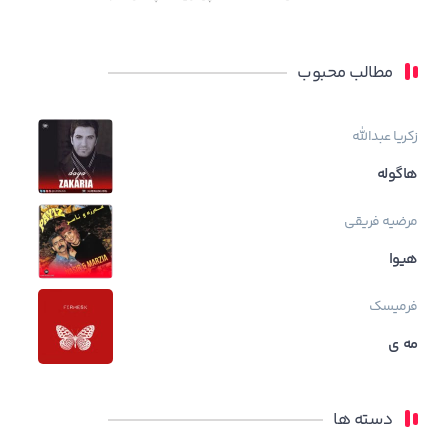
مطالب محبوب
زکریا عبدالله
هاگوله
مرضیه فریقی
هیوا
فرمیسک
مه ی
دسته ها