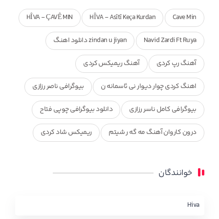
HÎVA - ÇAVÊ MIN
HÎVA - Asîtî Keça Kurdan
Cave Min
Navid Zardi Ft Ruya
zindan u jiyan دانلود اهنگ
آهنگ رپ کردی
آهنگ ریمیکس کردی
اهنگ کردی چوار دیوار نی ئاسمانه ن
بیوگرافی ناصر رزازی
بیوگرافی کامل ناسر رزازی
دانلود بیوگرافی چوپی فتاح
درون کاروان آهنگ مه گه ر شیتم
ریمیکس شاد کردی
ریمیکس کردی جدید
مجموعه آهنگ های ذکریا عبداله
خوانندگان
محمد جزا
ناصر رزازی
نویدزردی و رویا آهنگ وره
چاو من
کوردی
Hiva