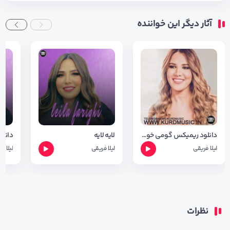
آثار دیگر این خواننده
دانلود ریمیکس گومی خوین از لیلا فریقی ( جدید )
لایه لایه
لیلا فریقی
لیلا فریقی
لیلا ف
نظرات