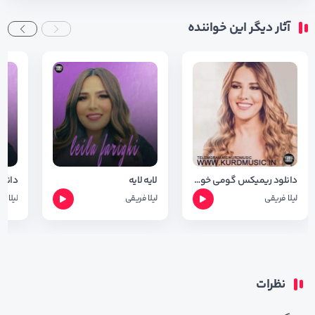
آثار دیگر این خواننده
دانلود ریمیکس گومی خوین از لیلا فریقی ( جدید )
لایه لایه
لیلا فریقی
لیلا فریقی
لیلا ف
نظرات