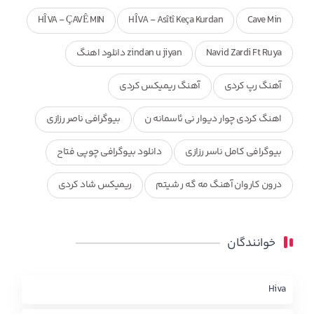
HÎVA - ÇAVÊ MIN
HÎVA - Asîtî Keça Kurdan
Cave Min
Navid Zardi Ft Ruya
zindan u jiyan دانلود اهنگ
آهنگ رپ کردی
آهنگ ریمیکس کردی
اهنگ کردی چوار دیوار نی ئاسمانه ن
بیوگرافی ناصر رزازی
بیوگرافی کامل ناسر رزازی
دانلود بیوگرافی چوپی فتاح
درون کاروان آهنگ مه گه ر شیتم
ریمیکس شاد کردی
ریمیکس کردی جدید
مجموعه آهنگ های ذکریا عبداله
خوانندگان
محمد جزا
ناصر رزازی
نویدزردی و رویا آهنگ وره
چاو من
کوردی
Hiva