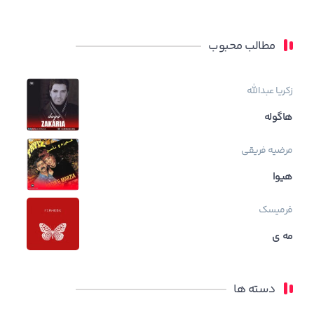
مطالب محبوب
زکریا عبدالله
هاگوله
مرضیه فریقی
هیوا
فرمیسک
مه ی
دسته ها