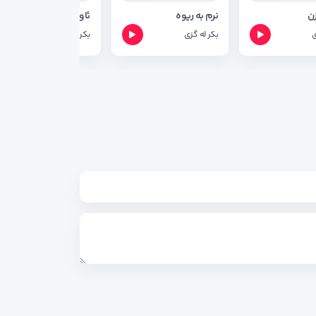
زن
نرم به ریوه
ئاوات
ی
بکر له گزی
بکر له گزی