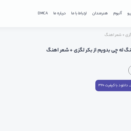
و
آلبوم
هنرمندان
ارتباط با ما
درباره ما
DMCA
لگزی + شعر اهنگ
نگ له چی بدویم از بکر لگزی + شعر اهنگ
دانلود با کیفیت ۳۲۰