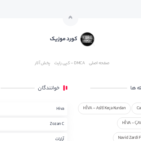
کورد موزیک
صفحه اصلی
DMCA – کپی رایت
پخش آثار
 ها
خوانندگان
HÎVA - Asîtî Keça Kurdan
Ca
Hiva
HÎVA - ÇA
Zozan C
Navid Zardi 
آرارات