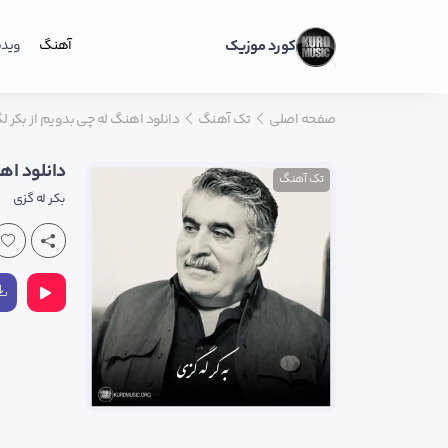
کورد موزیک
آهنگ
ویدی
صفحه اصلی
تک آهنگ
دانلود اهنگ له چی بدویم از بکر 
دانلود اه
تک آهنگ
بکر له گزی