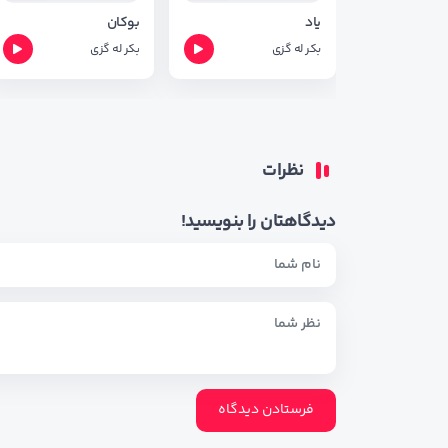
یاد
بوکان
بکر له گزی
بکر له گزی
نظرات
دیدگاهتان را بنویسید!