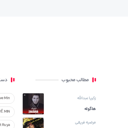
مطالب محبوب
دسته
زکریا عبدالله
ve Min
هاگوله
VÊ MIN
مرضیه فریقی
Ft Ruya