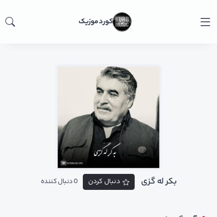
کورد موزیک
بکر له گزی
دنبال کردن
0 دنبال کننده