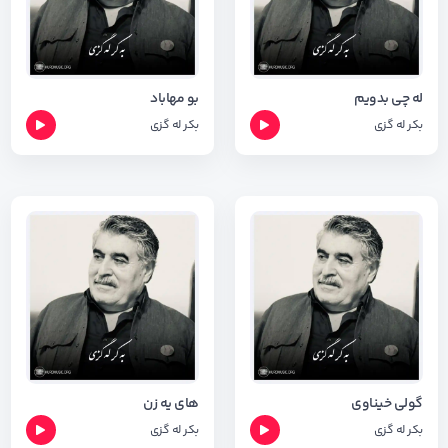
له چی بدویم
بو مهاباد
بکر له گزی
بکر له گزی
گولی خیناوی
های یه زن
بکر له گزی
بکر له گزی