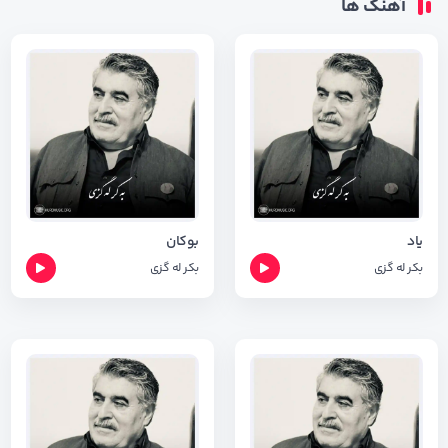
آهنگ ها
یاد
بوکان
بکر له گزی
بکر له گزی