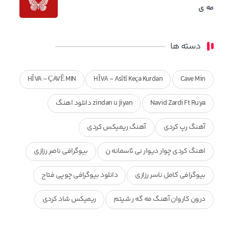
مه ی
دسته ها
HÎVA - ÇAVÊ MIN
HÎVA - Asîtî Keça Kurdan
Cave Min
Navid Zardi Ft Ruya
zindan u jiyan دانلود اهنگ
آهنگ رپ کردی
آهنگ ریمیکس کردی
اهنگ کردی چوار دیوار نی ئاسمانه ن
بیوگرافی ناصر رزازی
بیوگرافی کامل ناسر رزازی
دانلود بیوگرافی چوپی فتاح
درون کاروان آهنگ مه گه ر شیتم
ریمیکس شاد کردی
ریمیکس کردی جدید
مجموعه آهنگ های ذکریا عبداله