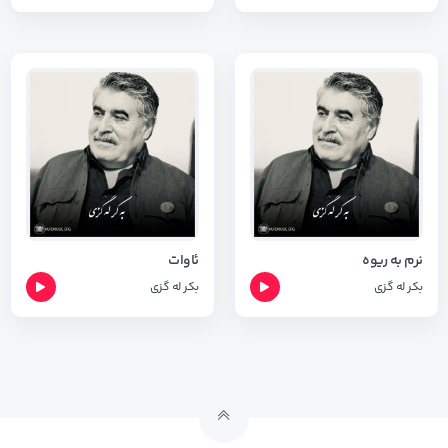
نرم به ریوه
ئاوات
بکر له گزی
بکر له گزی