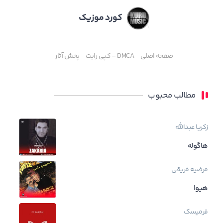
کورد موزیک
صفحه اصلی
DMCA – کپی رایت
پخش آثار
مطالب محبوب
زکریا عبدالله
هاگوله
مرضیه فریقی
هیوا
فرمیسک