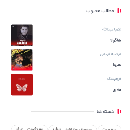
مطالب محبوب
زکریا عبدالله
هاگوله
مرضیه فریقی
هیوا
فرمیسک
مه ی
دسته ها