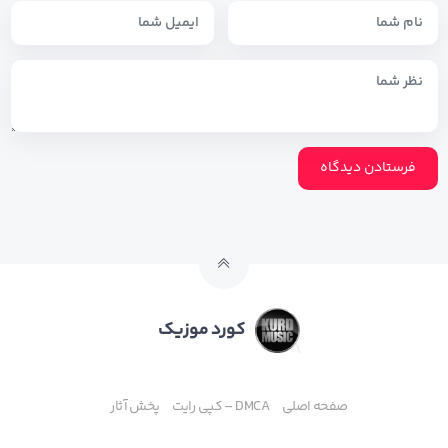
کورد موزیک
صفحه اصلی
DMCA – کپی رایت
پخش آثار