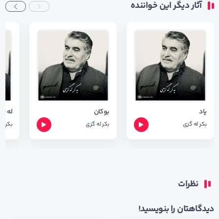
آثار دیگر این خواننده
یاد
بوکان
له چی
بکر له گزی
بکر له گزی
بکر له
نظرات
دیدگاهتان را بنویسید!