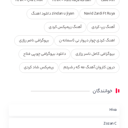
HÎVA - ÇAVÊ MIN
HÎVA - Asîtî Keça Kurdan
Cave Min
Navid Zardi Ft Ruya
zindan u jiyan دانلود اهنگ
آهنگ رپ کردی
آهنگ ریمیکس کردی
اهنگ کردی چوار دیوار نی ئاسمانه ن
بیوگرافی ناصر رزازی
بیوگرافی کامل ناسر رزازی
دانلود بیوگرافی چوپی فتاح
درون کاروان آهنگ مه گه ر شیتم
ریمیکس شاد کردی
ریمیکس کردی جدید
مجموعه آهنگ های ذکریا عبداله
خوانندگان
محمد جزا
ناصر رزازی
نویدزردی و رویا آهنگ وره
چاو من
کوردی
Hiva
Zozan C