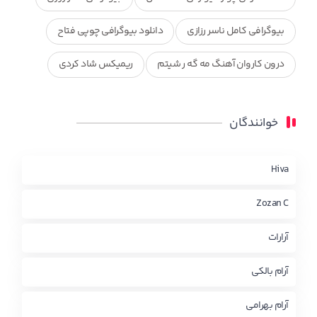
بیوگرافی کامل ناسر رزازی
دانلود بیوگرافی چوپی فتاح
درون کاروان آهنگ مه گه ر شیتم
ریمیکس شاد کردی
ریمیکس کردی جدید
مجموعه آهنگ های ذکریا عبداله
خوانندگان
محمد جزا
ناصر رزازی
نویدزردی و رویا آهنگ وره
چاو من
کوردی
Hiva
Zozan C
آرارات
آرام بالکی
آرام بهرامی