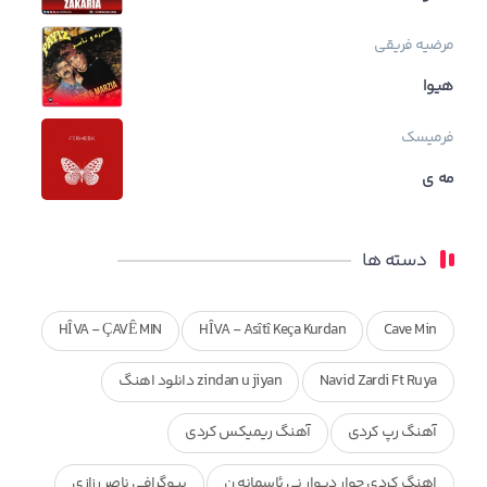
مرضیه فریقی
هیوا
فرمیسک
مه ی
دسته ها
HÎVA - ÇAVÊ MIN
HÎVA - Asîtî Keça Kurdan
Cave Min
Navid Zardi Ft Ruya
zindan u jiyan دانلود اهنگ
آهنگ رپ کردی
آهنگ ریمیکس کردی
اهنگ کردی چوار دیوار نی ئاسمانه ن
بیوگرافی ناصر رزازی