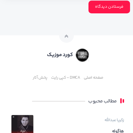
کورد موزیک
صفحه اصلی
DMCA – کپی رایت
پخش آثار
مطالب محبوب
زکریا عبدالله
هاگوله