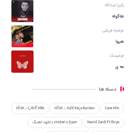
زکریا عبدالله
هاگوله
مرضیه فریقی
هیوا
فرمیسک
مه ی
دسته ها
HÎVA - ÇAVÊ MIN
HÎVA - Asîtî Keça Kurdan
Cave Min
Navid Zardi Ft Ruya
zindan u jiyan دانلود اهنگ