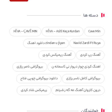
دسته ها
HÎVA - ÇAVÊ MIN
HÎVA - Asîtî Keça Kurdan
Cave Min
Navid Zardi Ft Ruya
zindan u jiyan دانلود اهنگ
آهنگ رپ کردی
آهنگ ریمیکس کردی
اهنگ کردی چوار دیوار نی ئاسمانه ن
بیوگرافی ناصر رزازی
بیوگرافی کامل ناسر رزازی
دانلود بیوگرافی چوپی فتاح
درون کاروان آهنگ مه گه ر شیتم
ریمیکس شاد کردی
ریمیکس کردی جدید
مجموعه آهنگ های ذکریا عبداله
خوانندگان