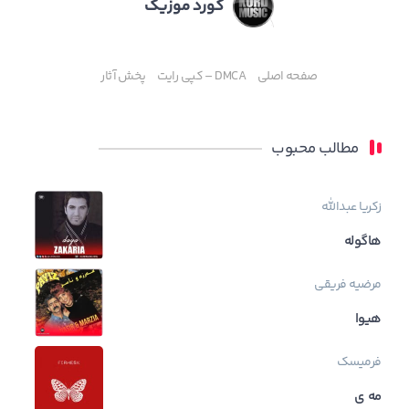
کورد موزیک
صفحه اصلی
DMCA – کپی رایت
پخش آثار
مطالب محبوب
زکریا عبدالله
هاگوله
مرضیه فریقی
هیوا
فرمیسک
مه ی