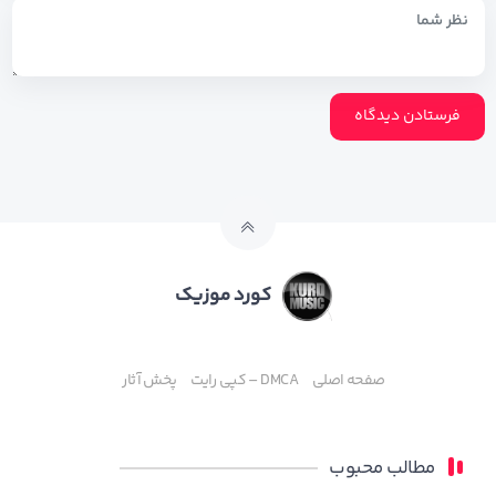
کورد موزیک
صفحه اصلی
DMCA – کپی رایت
پخش آثار
مطالب محبوب