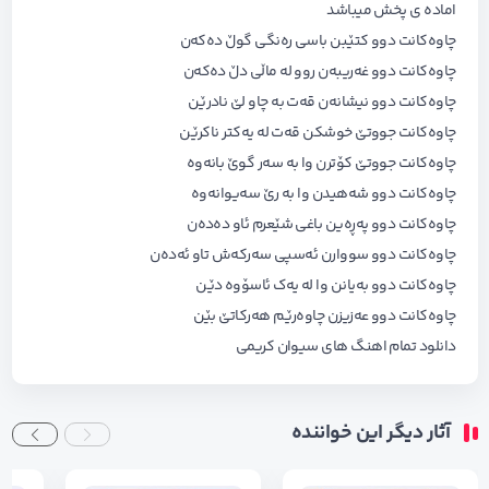
اماده ی پخش میباشد
چاوەکانت دوو کتێبن باسی رەنگی گوڵ دەکەن
چاوەکانت دوو غەریبەن روو لە ماڵی دڵ دەکەن
چاوەکانت دوو نیشانەن قەت بە چاو لێ نادرێن
چاوەکانت جووتێ خوشکن قەت لە یەکتر ناکرێن
چاوەکانت جووتێ کۆترن وا بە سەر گوێ بانەوە
چاوەکانت دوو شەهیدن وا بە رێ سەیوانەوە
چاوەکانت دوو پەڕەین باغی شێعرم ئاو دەدەن
چاوەکانت دوو سووارن ئەسپی سەرکەش تاو ئەدەن
چاوەکانت دوو بەیانن وا لە یەک ئاسۆوە دێن
چاوەکانت دوو عەزیزن چاوەرێم هەرکاتێ بێن
دانلود تمام اهنگ های
سیوان کریمی
آثار دیگر این خواننده