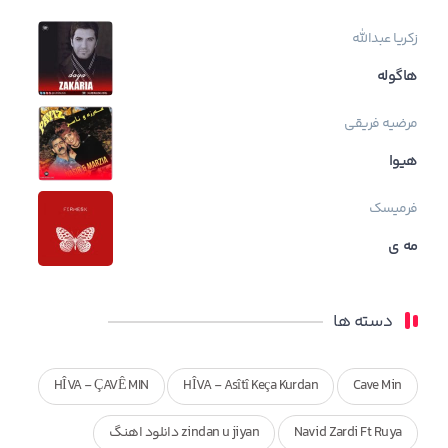
زکریا عبدالله
هاگوله
مرضیه فریقی
هیوا
فرمیسک
مه ی
دسته ها
HÎVA - ÇAVÊ MIN
HÎVA - Asîtî Keça Kurdan
Cave Min
Navid Zardi Ft Ruya
zindan u jiyan دانلود اهنگ