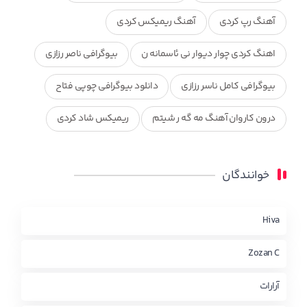
آهنگ رپ کردی
آهنگ ریمیکس کردی
اهنگ کردی چوار دیوار نی ئاسمانه ن
بیوگرافی ناصر رزازی
بیوگرافی کامل ناسر رزازی
دانلود بیوگرافی چوپی فتاح
درون کاروان آهنگ مه گه ر شیتم
ریمیکس شاد کردی
ریمیکس کردی جدید
مجموعه آهنگ های ذکریا عبداله
خوانندگان
محمد جزا
ناصر رزازی
نویدزردی و رویا آهنگ وره
چاو من
کوردی
Hiva
Zozan C
آرارات