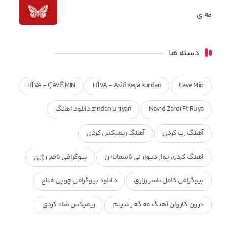
مه ی
دسته ها
HÎVA - ÇAVÊ MIN
HÎVA - Asîtî Keça Kurdan
Cave Min
Navid Zardi Ft Ruya
zindan u jiyan دانلود اهنگ
آهنگ رپ کردی
آهنگ ریمیکس کردی
اهنگ کردی چوار دیوار نی ئاسمانه ن
بیوگرافی ناصر رزازی
بیوگرافی کامل ناسر رزازی
دانلود بیوگرافی چوپی فتاح
درون کاروان آهنگ مه گه ر شیتم
ریمیکس شاد کردی