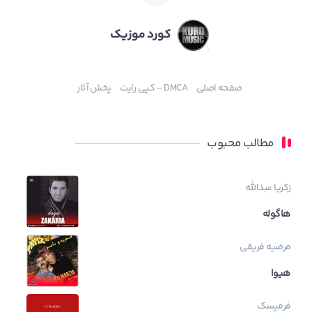
کورد موزیک
صفحه اصلی
DMCA – کپی رایت
پخش آثار
مطالب محبوب
زکریا عبدالله
هاگوله
مرضیه فریقی
هیوا
فرمیسک