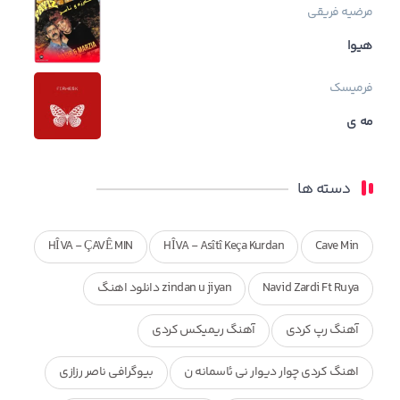
مرضیه فریقی
هیوا
فرمیسک
مه ی
دسته ها
HÎVA - ÇAVÊ MIN
HÎVA - Asîtî Keça Kurdan
Cave Min
Navid Zardi Ft Ruya
zindan u jiyan دانلود اهنگ
آهنگ رپ کردی
آهنگ ریمیکس کردی
اهنگ کردی چوار دیوار نی ئاسمانه ن
بیوگرافی ناصر رزازی