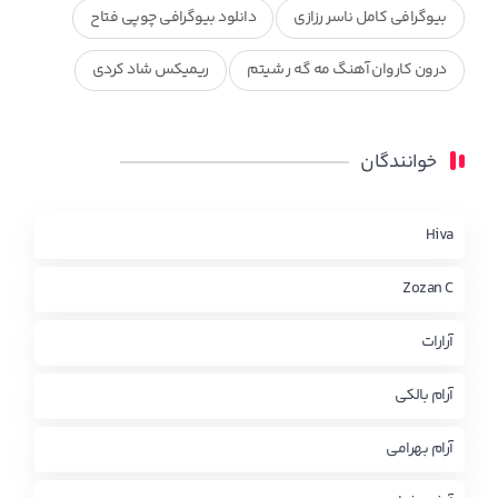
بیوگرافی کامل ناسر رزازی
دانلود بیوگرافی چوپی فتاح
درون کاروان آهنگ مه گه ر شیتم
ریمیکس شاد کردی
ریمیکس کردی جدید
مجموعه آهنگ های ذکریا عبداله
خوانندگان
محمد جزا
ناصر رزازی
نویدزردی و رویا آهنگ وره
چاو من
کوردی
Hiva
Zozan C
آرارات
آرام بالکی
آرام بهرامی