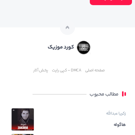
کورد موزیک
صفحه اصلی
DMCA – کپی رایت
پخش آثار
مطالب محبوب
زکریا عبدالله
هاگوله