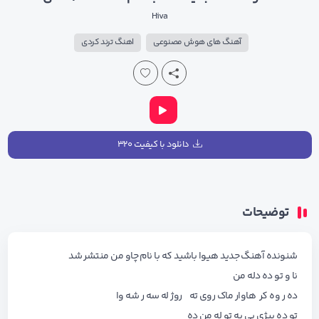
Hiva
آهنگ های هوش مصنوعی
اهنگ ترند کردی
دانلود با کیفیت ۳۲۰
توضیحات
شنونده آهنگ جدید هیوا باشید که با نام
چاو من
منتشر شد
نا و تو ده دله من
ده ر وه کر هاوار ماک روی ته روژ له سه ر شه وا
تو ده بیژی بی به تو له من ده