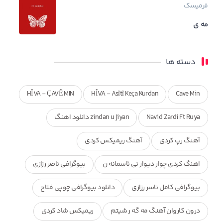
فرمیسک
مه ی
دسته ها
HÎVA - ÇAVÊ MIN
HÎVA - Asîtî Keça Kurdan
Cave Min
Navid Zardi Ft Ruya
zindan u jiyan دانلود اهنگ
آهنگ رپ کردی
آهنگ ریمیکس کردی
اهنگ کردی چوار دیوار نی ئاسمانه ن
بیوگرافی ناصر رزازی
بیوگرافی کامل ناسر رزازی
دانلود بیوگرافی چوپی فتاح
درون کاروان آهنگ مه گه ر شیتم
ریمیکس شاد کردی