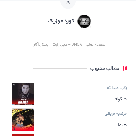
کورد موزیک
صفحه اصلی
DMCA – کپی رایت
پخش آثار
مطالب محبوب
زکریا عبدالله
هاگوله
مرضیه فریقی
هیوا