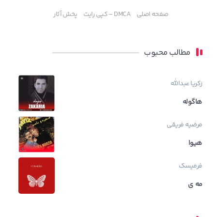
صفحه اصلی
DMCA – کپی رایت
پخش آثار
مطالب محبوب
زکریا عبدالله
هاگوله
مرضیه فریقی
هیوا
فرمیسک
مه ی