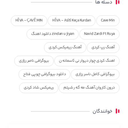
دسته ها
HÎVA - ÇAVÊ MIN
HÎVA - Asîtî Keça Kurdan
Cave Min
Navid Zardi Ft Ruya
zindan u jiyan دانلود اهنگ
آهنگ رپ کردی
آهنگ ریمیکس کردی
اهنگ کردی چوار دیوار نی ئاسمانه ن
بیوگرافی ناصر رزازی
بیوگرافی کامل ناسر رزازی
دانلود بیوگرافی چوپی فتاح
درون کاروان آهنگ مه گه ر شیتم
ریمیکس شاد کردی
ریمیکس کردی جدید
مجموعه آهنگ های ذکریا عبداله
خوانندگان
محمد جزا
ناصر رزازی
نویدزردی و رویا آهنگ وره
چاو من
کوردی