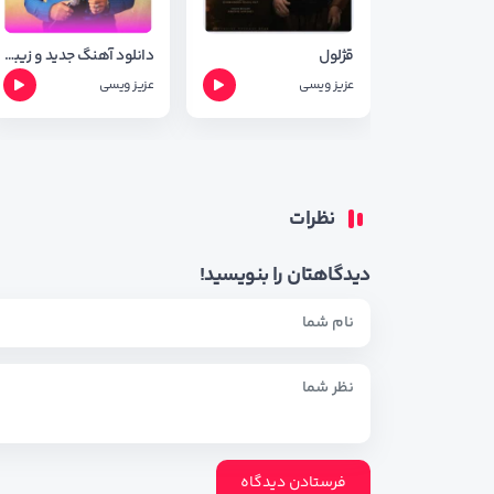
قژلول
دانلود آهنگ جدید و زیبای عزیز ویسی به نام شه رت با کیفیت Orginal
عزیز ویسی
عزیز ویسی
نظرات
دیدگاهتان را بنویسید!