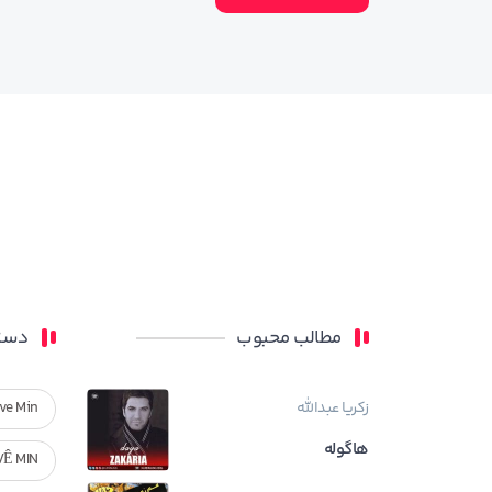
مطالب محبوب
دسته
زکریا عبدالله
ve Min
هاگوله
VÊ MIN