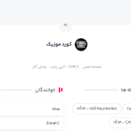
کورد موزیک
صفحه اصلی
DMCA – کپی رایت
پخش آثار
 ها
خوانندگان
HÎVA - Asîtî Keça Kurdan
Ca
Hiva
HÎVA - ÇA
Zozan C