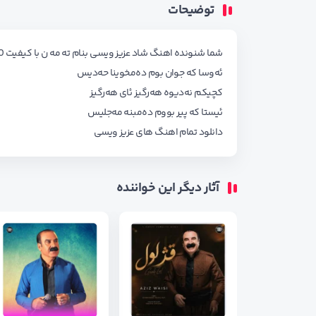
توضیحات
شما شنونده اهنگ شاد عزیز ویسی بنام ته مه ن با کیفیت 320 همراه با شعر کامل اهنگ از وبسایت کردموزیک هستید
ئه‌وسا که جوان بوم ده‌مخوینا حه‌دیس
کچیکم نه‌دیوه هه‌رگیز ئای هه‌رگیز
ئیستا که پیر بووم ده‌مبنه مه‌جلیس
دانلود تمام اهنگ های
عزیز ویسی
آثار دیگر این خواننده