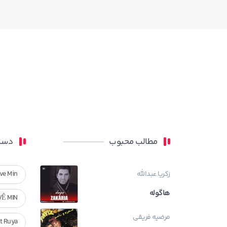
مطالب محبوب
دسته
زکریا عبدالله
ve Min
هاگوله
VÊ MIN
مرضیه فریقی
Ft Ruya