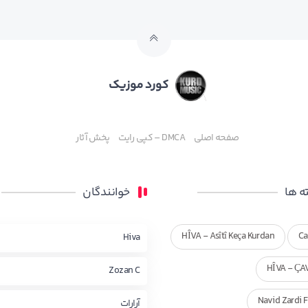
کورد موزیک
صفحه اصلی
DMCA – کپی رایت
پخش آثار
 ها
خوانندگان
HÎVA - Asîtî Keça Kurdan
Ca
Hiva
HÎVA - ÇA
Zozan C
Navid Zardi 
آرارات