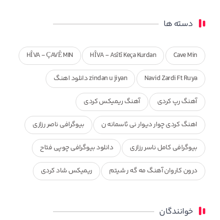
دسته ها
HÎVA - ÇAVÊ MIN
HÎVA - Asîtî Keça Kurdan
Cave Min
Navid Zardi Ft Ruya
zindan u jiyan دانلود اهنگ
آهنگ رپ کردی
آهنگ ریمیکس کردی
اهنگ کردی چوار دیوار نی ئاسمانه ن
بیوگرافی ناصر رزازی
بیوگرافی کامل ناسر رزازی
دانلود بیوگرافی چوپی فتاح
درون کاروان آهنگ مه گه ر شیتم
ریمیکس شاد کردی
ریمیکس کردی جدید
مجموعه آهنگ های ذکریا عبداله
خوانندگان
محمد جزا
ناصر رزازی
نویدزردی و رویا آهنگ وره