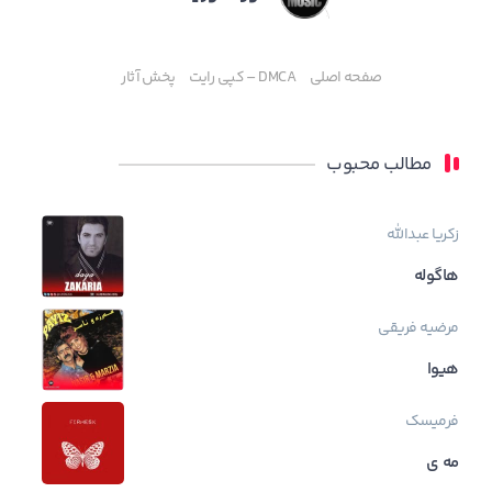
صفحه اصلی
DMCA – کپی رایت
پخش آثار
مطالب محبوب
زکریا عبدالله
هاگوله
مرضیه فریقی
هیوا
فرمیسک
مه ی