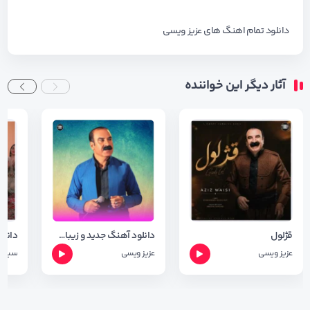
دانلود تمام اهنگ های
عزیز ویسی
آثار دیگر این خواننده
قژلول
دانلود آهنگ جدید و زیبای عزیز ویسی به نام شه رت با کیفیت Orginal
عزیز ویسی
عزیز ویسی
سیران