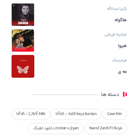
زکریا عبدالله
هاگوله
مرضیه فریقی
هیوا
فرمیسک
مه ی
دسته ها
HÎVA - ÇAVÊ MIN
HÎVA - Asîtî Keça Kurdan
Cave Min
Navid Zardi Ft Ruya
zindan u jiyan دانلود اهنگ