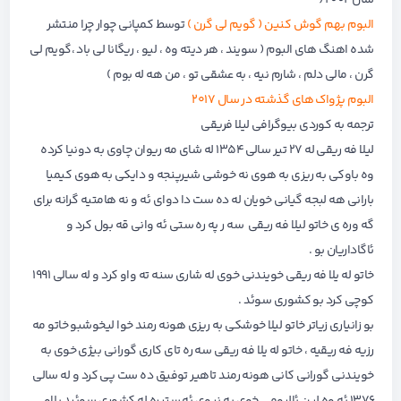
سال ۲۰۰۲ (
البوم بهم گوش کنین ( گویم لی گرن )
توسط کمپانی چوار چرا منتشر
شده اهنگ های البوم ( سویند ، هر دیته وه ، لیو ، ریگانا لی باد ،گویم لی
گرن ، مالی دلم ، شارم نیه ، به عشقی تو ، من هه له بوم )
البوم پژواک های گذشته در سال ۲۰۱۷
ترجمه به کوردی بیوگرافی لیلا فریقی
لیلا فه ریقی له ۲۷ تیر سالی ۱۳۵۴ له شای مه ریوان چاوی به دونیا کرده
وه باوکی به ریزی به هوی نه خوشی شیرپنجه و دایکی به هوی کیمیا
بارانی هه لبجه گیانی خویان له ده ست دا دوای ئه و نه هامتیه گرانه برای
گه وره ی خاتو لیلا فه ریقی سه ر په ره ستی ئه وانی قه بول کرد و
ئاگاداریان بو .
خاتو له یلا فه ریقی خویندنی خوی له شاری سنه ته واو کرد و له سالی ۱۹۹۱
کوچی کرد بو کشوری سوئد .
بو زانیاری زیاتر خاتو لیلا خوشکی به ریزی هونه رمند خوا لیخوشبو خاتو مه
رزیه فه ریقیه ، خاتو له یلا فه ریقی سه ره تای کاری گورانی بیژی خوی به
خویندنی گورانی کانی هونه رمند تاهیر توفیق ده ست پی کرد و له سالی