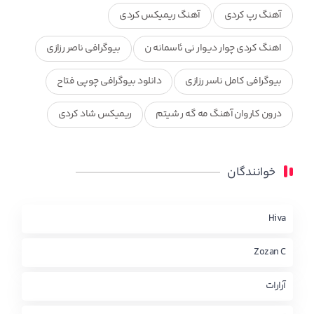
آهنگ رپ کردی
آهنگ ریمیکس کردی
اهنگ کردی چوار دیوار نی ئاسمانه ن
بیوگرافی ناصر رزازی
بیوگرافی کامل ناسر رزازی
دانلود بیوگرافی چوپی فتاح
درون کاروان آهنگ مه گه ر شیتم
ریمیکس شاد کردی
ریمیکس کردی جدید
مجموعه آهنگ های ذکریا عبداله
خوانندگان
محمد جزا
ناصر رزازی
نویدزردی و رویا آهنگ وره
چاو من
کوردی
Hiva
Zozan C
آرارات