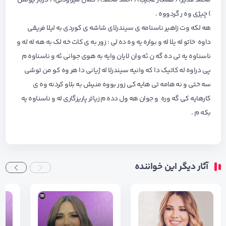
محمد قدیر) ( همکار عجیب) ( احمد محمد) ( کمال میراودلی) ( درباز یونس
) چیژی وه ر گردووه .
هه لکه وت زاهیر ناسنامه ی سیندرلای شاشه ی کوردی به لیلا فریقی
داوه خاتو له یلا له و بواره یه وه ده لی : زور به ی کات خه لک به هه له له و
ناسناوه یه تی ده گه ن ئه وان لایان وایه به هوی جوانی ئه و ناسناوه م
پی دراوه له کاتیک دا که وانیه سیندرلا له ژیانی دا هر وه کو من توشی
سه ختی و نه هامه تی هایه کی زور بووه منیش به بلاو کردنه وه ی
کارهایه کی گه وره و جوان هه ول دده م زیاتر پاریزگاری له و ناسناوه یه
بکه م .
آثار دیگر این خواننده