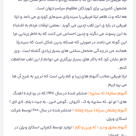
لیلا فریقی در مصاحبه ای که با شبکه روداو داشت خاطر نشان کرد که
مشغول کمپینی برای کوردکان مظلوم سراسر جهان است .
هه لکه وت ظاهر لیلا فریقی را سیندرلای سینمای کوردی می نامد و لیلا
فریقی در باره ی این لقب چنین می گوید : بعضی اوقات مردم به اشتباه
به این پسوند می نگرند و چنین احساس می کنند که به خاطر زیبایی مرا
این گونه می نامند در صورتی که مسئله بدین شکل است که سیندرلا
همانند من در زندگی متحمل سختی های بسیار زیادی گشته است ، وی
خاطر نشان کرد که باکار های بسیار بزرگتری می توانم از این لقب محافظت
کنم .
لیلا فریقی صاحب آلبوم های زیبا و کم یابی است که در زیر به شرح آن ها
می پردازیم
آلبوم ستاره ( ئه ستیره )
منتشر شده در سال ۱۹۹۷ که در بردارنده اهنگ
های ( تو تو ، ئه ستیره یه ک ، کاروان ، گومی خین ، به جیت دیلم ، لای لای )
آلبوم چشمان سیاه ( سیاه چمانه )
منتشر شده در سال ۲۰۰ توسط شرکت
اسکای ویژن
آلبوم عشق و درد ( ئه وین و ئازار )
تولید توسط کمپانی اسکای ویژن در