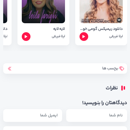
دانلود ریمیکس گومی خوین از لیلا فریقی ( جدید )
لایه لایه
لیلا فریقی
لیلا فریقی
لیلا ف
برچسب ها
نظرات
دیدگاهتان را بنویسید!