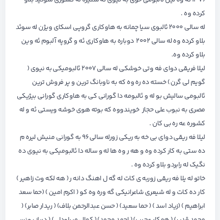
۱۳۷۶ ئه وه لین ئالبومی خوی به نیوی ئه ستیره له کشوری سوئید بلاو
کرده وه .
له سالی ۲۰۰۰ ئالبوی سیا چمانه به هاوکاری گروپی اسکای ویژن له سوئد
بلاو کرده وه له سالی ۲۰۰۲ دوباره به هاوکاری ئه و گروپه آلبوم ئه وین
بلاو کرده وه.
لیلا فریقی دوای فه وتی خوشکی له سالی ۲۰۰۷ ئالبومیکی به نیوی (
گویم لی گرن ) خسته ده ره وه که به ناوبانگ ترین و پر فروش ترین
ئالبومی سالیش بو له و ئالبومه دا گورانی کی به هاوکاری گورانی بیژیکی
مصری به نبوب علی حجاز خویندووه که بوته هوی خوشه ویستی ئه و له
کشوره عه ره بی کان .
لیلا فه ریقی دوای بی خه به ریکی زورله سالی ۹۶ به گورانی منیش لیره م
ده ستی به کار کرده وه و هه ر وه ها له و ساله دا ئالبومیکی به نیوی ده
نگیک له رابردو بلاو کرده وه .
خاتو له یلا فه ریقی زوربه ی کات له گه ل اهنگ دانه ر ( هه لکه وت زاهیر )
کار ده کات و له شیعری شاعرانیکی گه وره وه کو ( اکرم امین ) (حما سعد
ابراهیم ) (زیاد اسد ) ( حما سعید) ( حسن عبدالرحمن بلاف) ( ریدار صابر) (