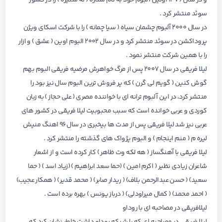
و در سال ۱۳۷۶ اولین آلبوم خود به نام ستاره ( ئه ستیره ) را در کشور
سوئد منتشر کرد .
در سال ۲۰۰۰ آلبوم چشمان سیاه ( سیا چمانه ) را با شرکت اسکای ویژن
پروداکشن در سوئد منتشر کرد و در سال ۲۰۰۲ البوم اوین ( عشق ) و ازار
را با همین شرکت منتشر نمود .
لیلا فریقی در سال ۲۰۰۷ پس از مرگ خواهرش مرضیه فریقی البوم بهم
گوش کنین ( گویم لی گرن ) که پر فروش ترین البوم سال نیز بود را
منتشر کرد، در این آلبوم ترانه ای با خواننده مصری ( علی حجاز ) به زبان
کوردی و عربی خوانده است که سبب محبوبیت لیلا فریقی در کشور های
عربی نیز شد لیلا فریقی پس از مدت ها بیخبری در سال ۹۶ اهنگ منیش
لیره م ( منم اینجام ) و البوم پژواک های گذشته را منتشر کرد .
لیلا فریقی با آهنگساز ( هه لکه وت ظاهر ) کار کرده است و از اشعار
شاعران زیادی نظیر ( اکرم امین ) (حما سعد ابراهیم ) (زیاد اسد ) ( حما
سعید) ( حسن عبدالرحمن بلاف) ( ریدار صابر) ( محمد قدیر) ( همکار عجیب)
( احمد محمد) ( کمال میراودلی) ( درباز یونس ) بهره برده است .
لیلافریقی در مصاحبه ای با روداو