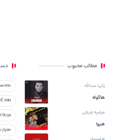
مطالب محبوب
دسته
زکریا عبدالله
ve Min
هاگوله
VÊ MIN
مرضیه فریقی
Ft Ruya
هیوا
ndan u jiyan
فرمیسک