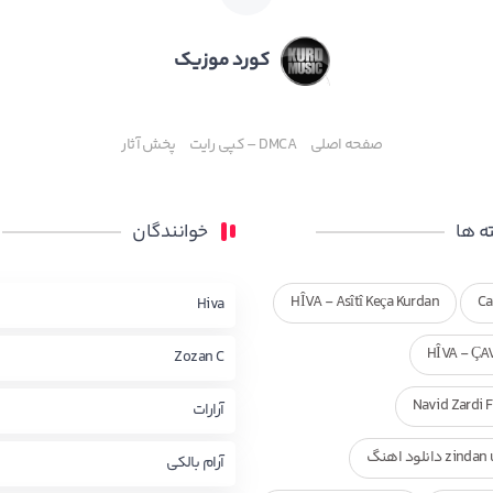
کورد موزیک
صفحه اصلی
DMCA – کپی رایت
پخش آثار
 ها
خوانندگان
HÎVA - Asîtî Keça Kurdan
Ca
Hiva
HÎVA - ÇA
Zozan C
Navid Zardi 
آرارات
zi دانلود اهنگ
آرام بالکی