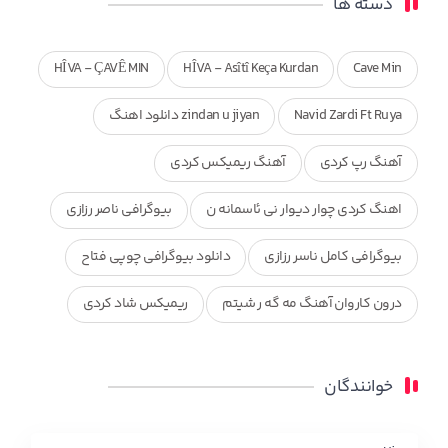
دسته ها
HÎVA - ÇAVÊ MIN
HÎVA - Asîtî Keça Kurdan
Cave Min
Navid Zardi Ft Ruya
zindan u jiyan دانلود اهنگ
آهنگ رپ کردی
آهنگ ریمیکس کردی
اهنگ کردی چوار دیوار نی ئاسمانه ن
بیوگرافی ناصر رزازی
بیوگرافی کامل ناسر رزازی
دانلود بیوگرافی چوپی فتاح
درون کاروان آهنگ مه گه ر شیتم
ریمیکس شاد کردی
ریمیکس کردی جدید
مجموعه آهنگ های ذکریا عبداله
خوانندگان
محمد جزا
ناصر رزازی
نویدزردی و رویا آهنگ وره
چاو من
کوردی