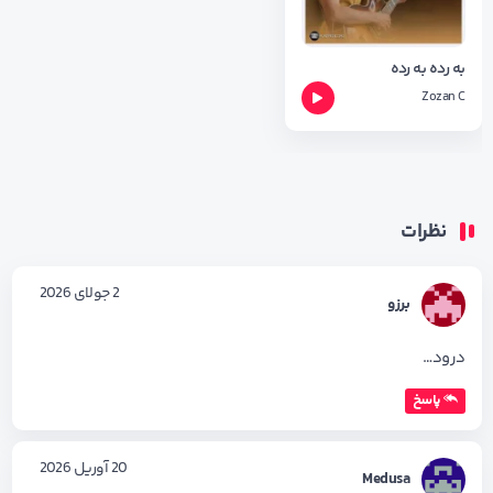
به رده به رده
Zozan C
نظرات
2 جولای 2026
برزو
درود…
پاسخ
20 آوریل 2026
Medusa