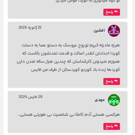
تو گوه میخوری به کوردا فوش میدی.
پاسخ
25 ژانویه 2026
افشین
هرزه مادرته کیرم توروح عروسک به دستو عصا به دستت
کوردا اجدادتن انقدر اصالت و قدمت تمدنشون بالاست که
هنوزم نمیدونن کارشناسان که چندین هزار ساله تمدن دارن
کوردها زنده باد کوردو کوردستان از طرف من فارس
پاسخ
28 مارس 2026
مهدی
هرکسی هستی آدم کاملا بی شخصیت بی هویتی هستی…
پاسخ