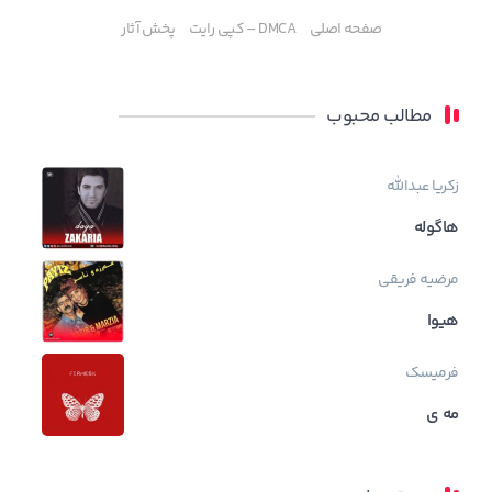
صفحه اصلی
DMCA – کپی رایت
پخش آثار
مطالب محبوب
زکریا عبدالله
هاگوله
مرضیه فریقی
هیوا
فرمیسک
مه ی