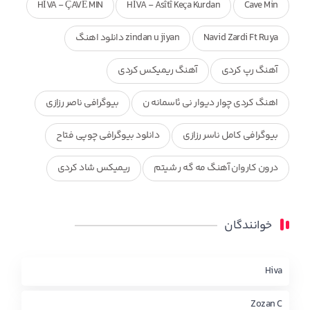
HÎVA - ÇAVÊ MIN
HÎVA - Asîtî Keça Kurdan
Cave Min
Navid Zardi Ft Ruya
zindan u jiyan دانلود اهنگ
آهنگ رپ کردی
آهنگ ریمیکس کردی
اهنگ کردی چوار دیوار نی ئاسمانه ن
بیوگرافی ناصر رزازی
بیوگرافی کامل ناسر رزازی
دانلود بیوگرافی چوپی فتاح
درون کاروان آهنگ مه گه ر شیتم
ریمیکس شاد کردی
ریمیکس کردی جدید
مجموعه آهنگ های ذکریا عبداله
خوانندگان
محمد جزا
ناصر رزازی
نویدزردی و رویا آهنگ وره
چاو من
کوردی
Hiva
Zozan C