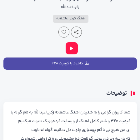
زکریا عبدالله
اهنگ کردی عاشقانه
دانلود با کیفیت ۳۲۰
توضیحات
شما کاربران گرامی را به شنیدن اهنگ عاشقانه زکریا عبدالله به نام گوله با
کیفیت ۳۲۰ و شعر کامل اهنگ از وبسایت کردموزیک دعوت میکنیم
ای من هیچ تی ناگم پرسیاری چاوت دل دنالینه گوله له تاوت
که به سه رما دی بونی گولاوت ده مشیوینی وه ک زولفی شیواوت