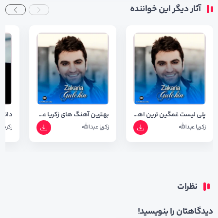
آثار دیگر این خواننده
پلی لیست غمگین ترین اهنگ های زکریا عبدالله ( آپدیت 1403 )
بهترین آهنگ های زکریا عبدالله
زکریا عبدالله
زکریا عبدالله
زکریا 
نظرات
دیدگاهتان را بنویسید!