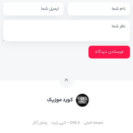
کورد موزیک
صفحه اصلی
DMCA – کپی رایت
پخش آثار