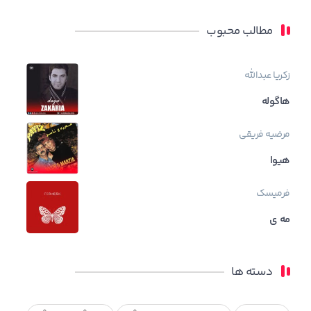
مطالب محبوب
زکریا عبدالله
هاگوله
مرضیه فریقی
هیوا
فرمیسک
مه ی
دسته ها