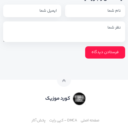
کورد موزیک
صفحه اصلی
DMCA – کپی رایت
پخش آثار