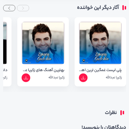
آثار دیگر این خواننده
پلی لیست غمگین ترین اهنگ های زکریا عبدالله ( آپدیت 1403 )
بهترین آهنگ های زکریا عبدالله
زکریا عبدالله
زکریا عبدالله
زکریا 
نظرات
دیدگاهتان را بنویسید!