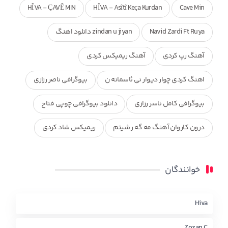
HÎVA - ÇAVÊ MIN
HÎVA - Asîtî Keça Kurdan
Cave Min
Navid Zardi Ft Ruya
zindan u jiyan دانلود اهنگ
آهنگ رپ کردی
آهنگ ریمیکس کردی
اهنگ کردی چوار دیوار نی ئاسمانه ن
بیوگرافی ناصر رزازی
بیوگرافی کامل ناسر رزازی
دانلود بیوگرافی چوپی فتاح
درون کاروان آهنگ مه گه ر شیتم
ریمیکس شاد کردی
ریمیکس کردی جدید
مجموعه آهنگ های ذکریا عبداله
خوانندگان
محمد جزا
ناصر رزازی
نویدزردی و رویا آهنگ وره
چاو من
کوردی
Hiva
Zozan C