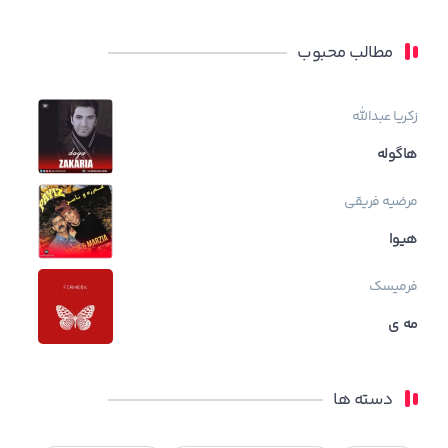
مطالب محبوب
زکریا عبدالله
هاگوله
مرضیه فریقی
هیوا
فرمیسک
مه ی
دسته ها