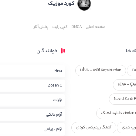
کورد موزیک
صفحه اصلی
DMCA – کپی رایت
پخش آثار
 ها
خوانندگان
HÎVA - Asîtî Keça Kurdan
Ca
Hiva
HÎVA - ÇA
Zozan C
Navid Zardi 
آرارات
zi دانلود اهنگ
آرام بالکی
پ کردی
آهنگ ریمیکس کردی
آرام بهرامی