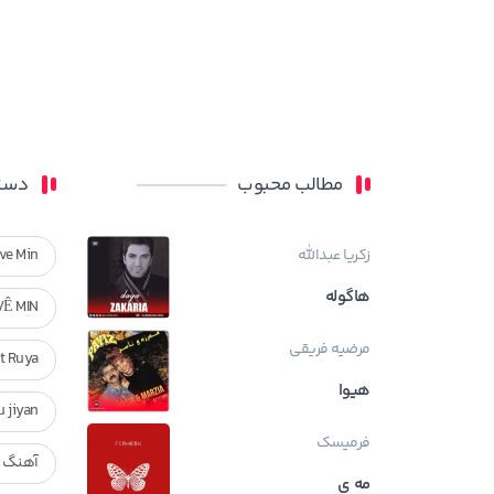
مطالب محبوب
دسته
زکریا عبدالله
ve Min
هاگوله
VÊ MIN
مرضیه فریقی
Ft Ruya
هیوا
ndan u jiyan
فرمیسک
آهنگ ر
مه ی