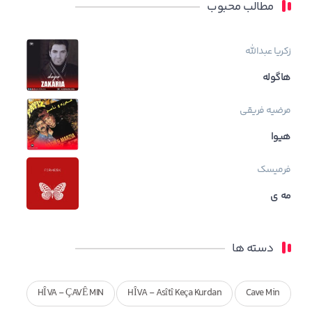
مطالب محبوب
زکریا عبدالله
هاگوله
مرضیه فریقی
هیوا
فرمیسک
مه ی
دسته ها
HÎVA - ÇAVÊ MIN
HÎVA - Asîtî Keça Kurdan
Cave Min