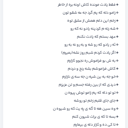
🔸فقط یادت مونده کاش اونه بره از خاطر
🔹زامو دله که یم گرد جه عه شقو تون
🔸زخم این دلم همش از عشق توه
🔹شه رته م کردینه یادو نه که رو
🔸عهد بستم که یادت نکنم
🔹ئه ر یادو که رو شه و به رو نه به رو
🔸اگر یادت کردم شبم روز نشه(بمیرم)
🔹به ش بو فراموش ره نجوو ئازارم
🔸کاش فراموشم بشه رنج و دردم
🔹خو جه به ین شیه ن جه سه ی نازارم
🔸دیدی که از بین رفته جسم و تن عزیزم
🔹تو تو دله که یم زامو توش پیوه ن
🔸جای جای قلبم زخم تو روشه
🔹وه سین هه تا گه ی په یت که رو شیوه ن
🔸بسه تا که ی برات شیون کنم
🔹تا کی ده و ئازار دله ی بیمارم