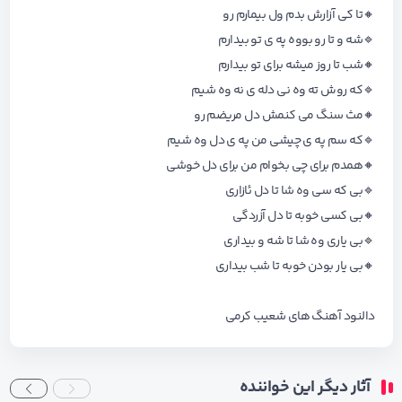
🔸تا کی آزارش بدم ول بیمارم رو
🔹شه و تا رو بووه په ی تو بیدارم
🔸شب تا روز میشه برای تو بیدارم
🔹که روش ته وه نی دله ی نه وه شیم
🔸مث سنگ می کنمش دل مریضم رو
🔹که سم په ی چیشی من په ی دل وه شیم
🔸همدم برای چی بخوام من برای دل خوشی
🔹بی که سی وه شا تا دل ئازاری
🔸بی کسی خوبه تا دل آزردگی
🔹بی یاری وه شا تا شه و بیداری
🔸بی یار بودن خوبه تا شب بیداری
دالنود آهنگ های
شعیب کرمی
آثار دیگر این خواننده