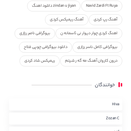
Navid Zardi Ft Ruya
zindan u jiyan دانلود اهنگ
آهنگ رپ کردی
آهنگ ریمیکس کردی
اهنگ کردی چوار دیوار نی ئاسمانه ن
بیوگرافی ناصر رزازی
بیوگرافی کامل ناسر رزازی
دانلود بیوگرافی چوپی فتاح
درون کاروان آهنگ مه گه ر شیتم
ریمیکس شاد کردی
ریمیکس کردی جدید
مجموعه آهنگ های ذکریا عبداله
خوانندگان
محمد جزا
ناصر رزازی
نویدزردی و رویا آهنگ وره
چاو من
کوردی
Hiva
Zozan C