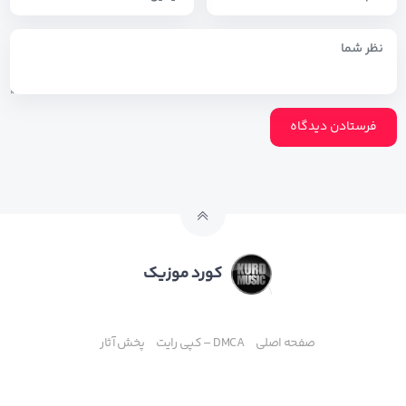
کورد موزیک
صفحه اصلی
DMCA – کپی رایت
پخش آثار