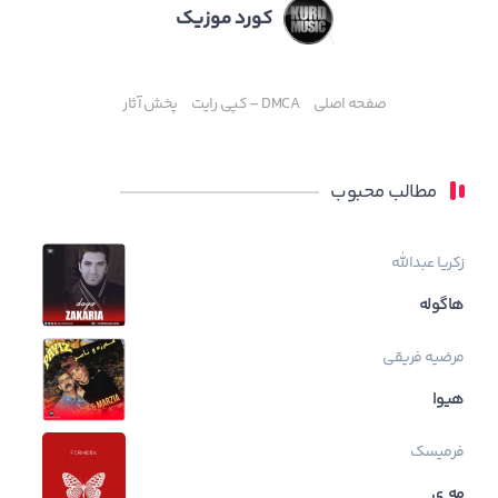
کورد موزیک
صفحه اصلی
DMCA – کپی رایت
پخش آثار
مطالب محبوب
زکریا عبدالله
هاگوله
مرضیه فریقی
هیوا
فرمیسک
مه ی