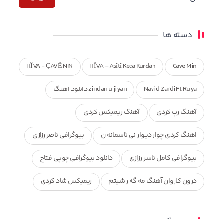
دسته ها
HÎVA - ÇAVÊ MIN
HÎVA - Asîtî Keça Kurdan
Cave Min
Navid Zardi Ft Ruya
zindan u jiyan دانلود اهنگ
آهنگ رپ کردی
آهنگ ریمیکس کردی
اهنگ کردی چوار دیوار نی ئاسمانه ن
بیوگرافی ناصر رزازی
بیوگرافی کامل ناسر رزازی
دانلود بیوگرافی چوپی فتاح
درون کاروان آهنگ مه گه ر شیتم
ریمیکس شاد کردی
ریمیکس کردی جدید
مجموعه آهنگ های ذکریا عبداله