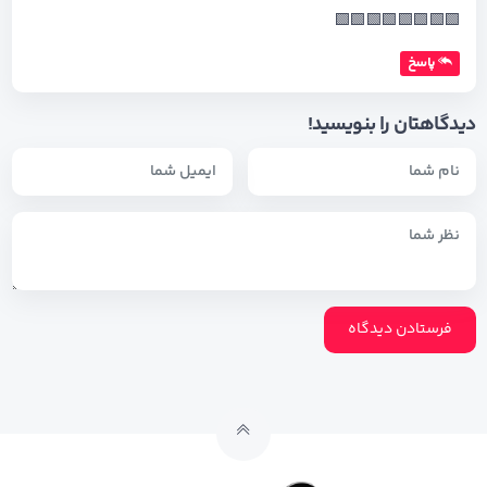
🟩🟩🟩🟩🟩🟩🟩🟩
پاسخ
دیدگاهتان را بنویسید!