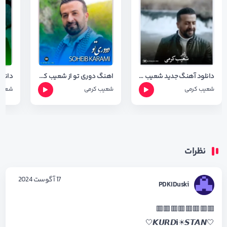
دانلود آهنگ جدید شعیب کرمی به نام زام + ترجمه اهنگ
اهنگ دوری تو از شعیب کرمی با کیفیت ۳۲۰ و شعر اهنگ
شعیب کرمی
شعیب کرمی
شعیب
نظرات
17 آگوست 2024
PDKIDuski
🟥🟥🟥🟥🟥🟥🟥🟥
🤍𝙆𝙐𝙍𝘿𝗶☀𝙎𝙏𝘼𝙉🤍