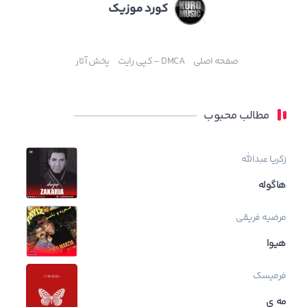
کورد موزیک
صفحه اصلی
DMCA – کپی رایت
پخش آثار
مطالب محبوب
زکریا عبدالله
هاگوله
مرضیه فریقی
هیوا
فرمیسک
مه ی