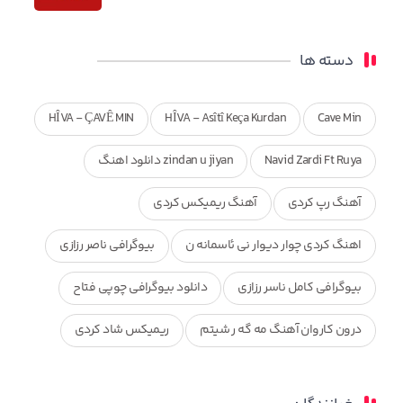
دسته ها
HÎVA - ÇAVÊ MIN
HÎVA - Asîtî Keça Kurdan
Cave Min
Navid Zardi Ft Ruya
zindan u jiyan دانلود اهنگ
آهنگ رپ کردی
آهنگ ریمیکس کردی
اهنگ کردی چوار دیوار نی ئاسمانه ن
بیوگرافی ناصر رزازی
بیوگرافی کامل ناسر رزازی
دانلود بیوگرافی چوپی فتاح
درون کاروان آهنگ مه گه ر شیتم
ریمیکس شاد کردی
ریمیکس کردی جدید
مجموعه آهنگ های ذکریا عبداله