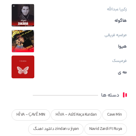
زکریا عبدالله
هاگوله
مرضیه فریقی
هیوا
فرمیسک
مه ی
دسته ها
HÎVA - ÇAVÊ MIN
HÎVA - Asîtî Keça Kurdan
Cave Min
Navid Zardi Ft Ruya
zindan u jiyan دانلود اهنگ