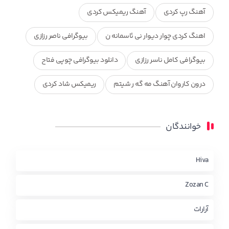
آهنگ رپ کردی
آهنگ ریمیکس کردی
اهنگ کردی چوار دیوار نی ئاسمانه ن
بیوگرافی ناصر رزازی
بیوگرافی کامل ناسر رزازی
دانلود بیوگرافی چوپی فتاح
درون کاروان آهنگ مه گه ر شیتم
ریمیکس شاد کردی
ریمیکس کردی جدید
مجموعه آهنگ های ذکریا عبداله
خوانندگان
محمد جزا
ناصر رزازی
نویدزردی و رویا آهنگ وره
چاو من
کوردی
Hiva
Zozan C
آرارات