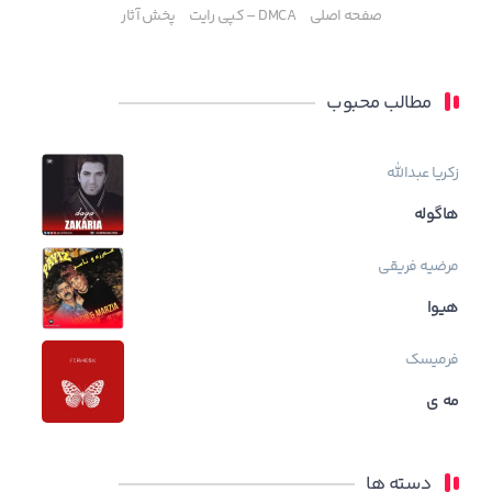
صفحه اصلی
DMCA – کپی رایت
پخش آثار
مطالب محبوب
زکریا عبدالله
هاگوله
مرضیه فریقی
هیوا
فرمیسک
مه ی
دسته ها