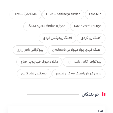
HÎVA - ÇAVÊ MIN
HÎVA - Asîtî Keça Kurdan
Cave Min
Navid Zardi Ft Ruya
zindan u jiyan دانلود اهنگ
آهنگ رپ کردی
آهنگ ریمیکس کردی
اهنگ کردی چوار دیوار نی ئاسمانه ن
بیوگرافی ناصر رزازی
بیوگرافی کامل ناسر رزازی
دانلود بیوگرافی چوپی فتاح
درون کاروان آهنگ مه گه ر شیتم
ریمیکس شاد کردی
ریمیکس کردی جدید
مجموعه آهنگ های ذکریا عبداله
خوانندگان
محمد جزا
ناصر رزازی
نویدزردی و رویا آهنگ وره
چاو من
کوردی
Hiva