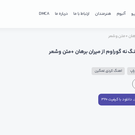
و
آلبوم
هنرمندان
ارتباط با ما
درباره ما
DMCA
برهان +متن وشعر
نگ نه گوراوم از میران برهان +متن وشعر
اپ
اهنگ کردی غمگین
دانلود با کیفیت ۳۲۰