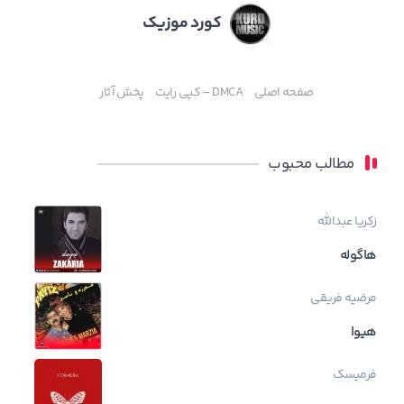
کورد موزیک
صفحه اصلی
DMCA – کپی رایت
پخش آثار
مطالب محبوب
زکریا عبدالله
هاگوله
مرضیه فریقی
هیوا
فرمیسک