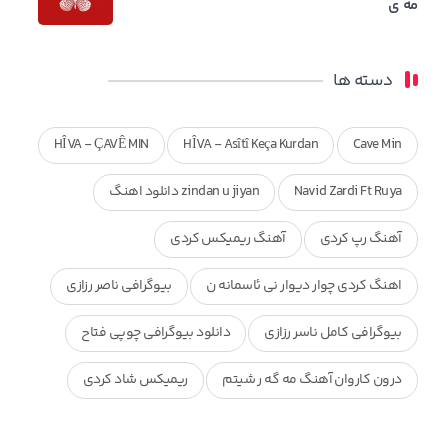
مه ی
دسته ها
HÎVA - ÇAVÊ MIN
HÎVA - Asîtî Keça Kurdan
Cave Min
Navid Zardi Ft Ruya
zindan u jiyan دانلود اهنگ
آهنگ رپ کردی
آهنگ ریمیکس کردی
اهنگ کردی چوار دیوار نی ئاسمانه ن
بیوگرافی ناصر رزازی
بیوگرافی کامل ناسر رزازی
دانلود بیوگرافی چوپی فتاح
درون کاروان آهنگ مه گه ر شیتم
ریمیکس شاد کردی
ریمیکس کردی جدید
مجموعه آهنگ های ذکریا عبداله