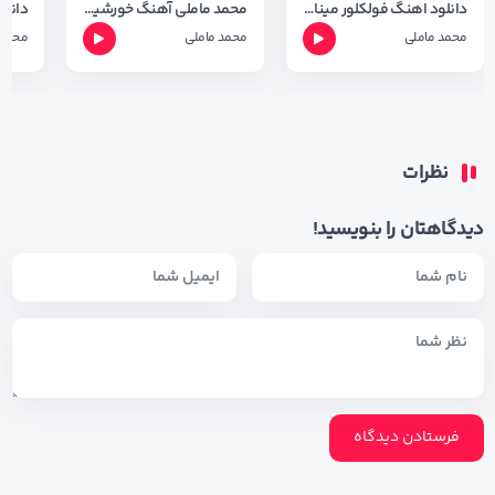
دانلود اهنگ فولکلور مینا با صدای محمد ماملی با کیفیت 320
محمد ماملی آهنگ خورشیده خاور
محمد ماملی
محمد ماملی
محمد 
نظرات
دیدگاهتان را بنویسید!