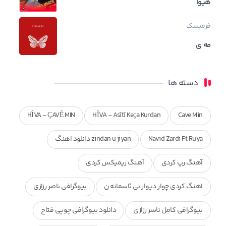
هیوا
فرمیسک
مه ی
دسته ها
HÎVA - ÇAVÊ MIN
HÎVA - Asîtî Keça Kurdan
Cave Min
Navid Zardi Ft Ruya
zindan u jiyan دانلود اهنگ
آهنگ رپ کردی
آهنگ ریمیکس کردی
اهنگ کردی چوار دیوار نی ئاسمانه ن
بیوگرافی ناصر رزازی
بیوگرافی کامل ناسر رزازی
دانلود بیوگرافی چوپی فتاح