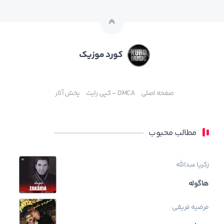
کورد موزیک
صفحه اصلی
DMCA – کپی رایت
پخش آثار
مطالب محبوب
زکریا عبدالله
هاگوله
مرضیه فریقی