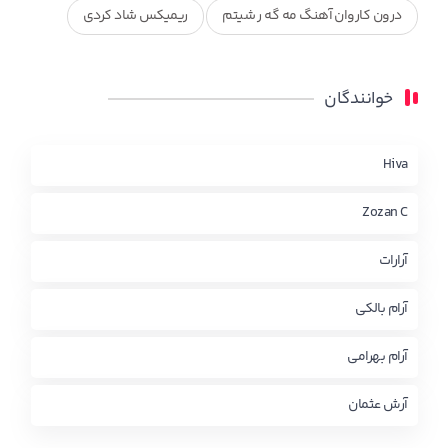
درون کاروان آهنگ مه گه ر شیتم
ریمیکس شاد کردی
ریمیکس کردی جدید
مجموعه آهنگ های ذکریا عبداله
خوانندگان
محمد جزا
ناصر رزازی
نویدزردی و رویا آهنگ وره
چاو من
کوردی
Hiva
Zozan C
آرارات
آرام بالکی
آرام بهرامی
آرش عثمان