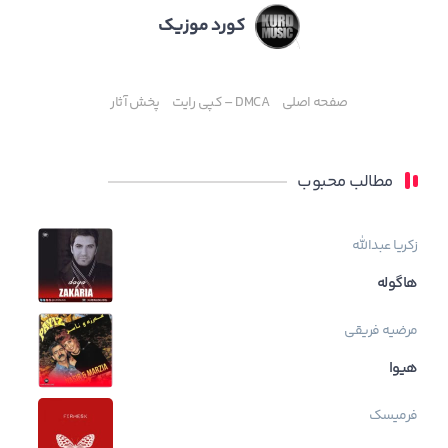
کورد موزیک
صفحه اصلی
DMCA – کپی رایت
پخش آثار
مطالب محبوب
زکریا عبدالله
هاگوله
مرضیه فریقی
هیوا
فرمیسک