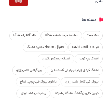
مه ی
دسته ها
HÎVA - ÇAVÊ MIN
HÎVA - Asîtî Keça Kurdan
Cave Min
Navid Zardi Ft Ruya
zindan u jiyan دانلود اهنگ
آهنگ رپ کردی
آهنگ ریمیکس کردی
اهنگ کردی چوار دیوار نی ئاسمانه ن
بیوگرافی ناصر رزازی
بیوگرافی کامل ناسر رزازی
دانلود بیوگرافی چوپی فتاح
درون کاروان آهنگ مه گه ر شیتم
ریمیکس شاد کردی
ریمیکس کردی جدید
مجموعه آهنگ های ذکریا عبداله