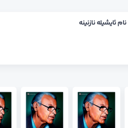
م ئایشیله نازنینه