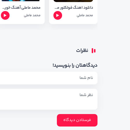
دانلود اهنگ فولکلور مینا با صدای محمد ماملی با کیفیت 320
محمد ماملی آهنگ خورشیده خاور
محمد ماملی
محمد ماملی
نظرات
دیدگاهتان را بنویسید!