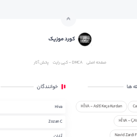
کورد موزیک
صفحه اصلی
DMCA – کپی رایت
پخش آثار
 ها
خوانندگان
HÎVA - Asîtî Keça Kurdan
Ca
Hiva
HÎVA - ÇA
Zozan C
Navid Zardi 
آرارات