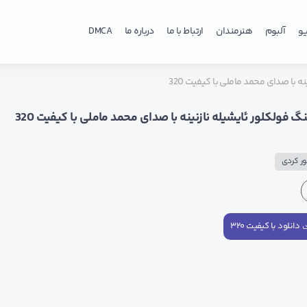
و
آلبوم
هنرمندان
ارتباط با ما
درباره ما
DMCA
ه با صدای محمد ماملی با کیفیت 320
گ فولکلور ئایشیله نازنینه با صدای محمد ماملی با کیفیت 320
ر کردی
دانلود با کیفیت ۳۲۰