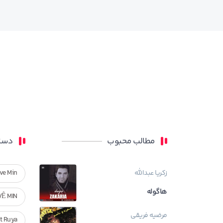
مطالب محبوب
دسته
زکریا عبدالله
ve Min
هاگوله
VÊ MIN
مرضیه فریقی
Ft Ruya