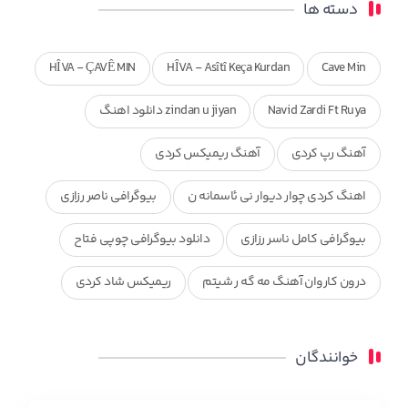
دسته ها
HÎVA - ÇAVÊ MIN
HÎVA - Asîtî Keça Kurdan
Cave Min
Navid Zardi Ft Ruya
zindan u jiyan دانلود اهنگ
آهنگ رپ کردی
آهنگ ریمیکس کردی
اهنگ کردی چوار دیوار نی ئاسمانه ن
بیوگرافی ناصر رزازی
بیوگرافی کامل ناسر رزازی
دانلود بیوگرافی چوپی فتاح
درون کاروان آهنگ مه گه ر شیتم
ریمیکس شاد کردی
ریمیکس کردی جدید
مجموعه آهنگ های ذکریا عبداله
خوانندگان
محمد جزا
ناصر رزازی
نویدزردی و رویا آهنگ وره