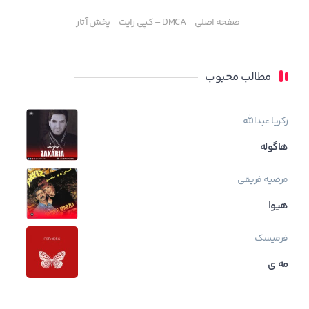
صفحه اصلی
DMCA – کپی رایت
پخش آثار
مطالب محبوب
زکریا عبدالله
هاگوله
مرضیه فریقی
هیوا
فرمیسک
مه ی