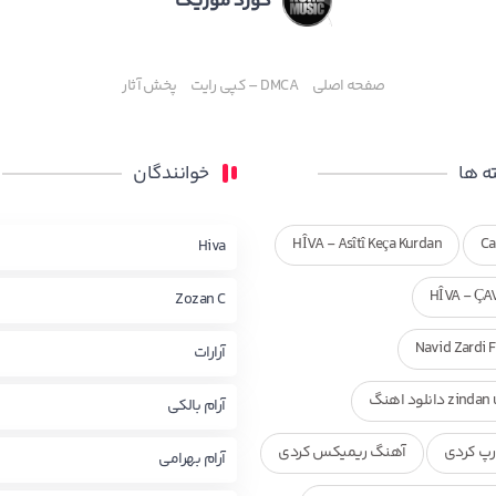
کورد موزیک
صفحه اصلی
DMCA – کپی رایت
پخش آثار
 ها
خوانندگان
HÎVA - Asîtî Keça Kurdan
Ca
Hiva
HÎVA - ÇA
Zozan C
Navid Zardi 
آرارات
zi دانلود اهنگ
آرام بالکی
پ کردی
آهنگ ریمیکس کردی
آرام بهرامی