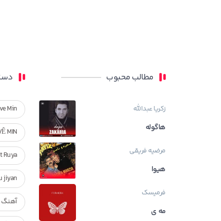
مطالب محبوب
دسته
زکریا عبدالله
ve Min
هاگوله
VÊ MIN
مرضیه فریقی
Ft Ruya
هیوا
ndan u jiyan
فرمیسک
آهنگ ر
مه ی