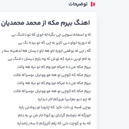
توضیحات
اهنگ بیرم مکه از محمد محمدیان با کیفیت 320 همراه با شعر اه
ئه و اسمانه سوچی چی بگره له خوی که تو دلتنگ بی
ئه دوریه تواو دبی ئازیز به چی که تو بیده نگ بی
گه ر چی له نوقمی خوره تاو هه تاو دیسان هه لدهینه سه ر
به لام اوین دمره که توش ئه وه یارم دیسان دلتنگ بی
بیرم مکه من ده میکه مردوم که تو نیه هه والت
بیرم مکه که کوچی تو هه مو ووتیان نوسرا له فالت
بیرم مکه من ده میکه مردوم که تو نیه هه والت
بیرم مکه که کوچی تو هه مو ووتیان نوسرا له فالت
له چو دبو بمزانیبا عزیزکم اخر دیداره
بوچی قسه ی دلت نکرد که چابوبا تو روشتی یاره
خوزگه له باوشم گرتبای بو کوتا جار من پر به دلم
که به و کوچت دلی که یلم ئازیزکم تا سه ر زامداره