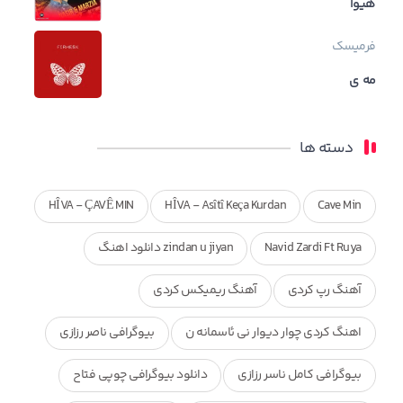
هیوا
فرمیسک
مه ی
دسته ها
HÎVA - ÇAVÊ MIN
HÎVA - Asîtî Keça Kurdan
Cave Min
Navid Zardi Ft Ruya
zindan u jiyan دانلود اهنگ
آهنگ رپ کردی
آهنگ ریمیکس کردی
اهنگ کردی چوار دیوار نی ئاسمانه ن
بیوگرافی ناصر رزازی
بیوگرافی کامل ناسر رزازی
دانلود بیوگرافی چوپی فتاح