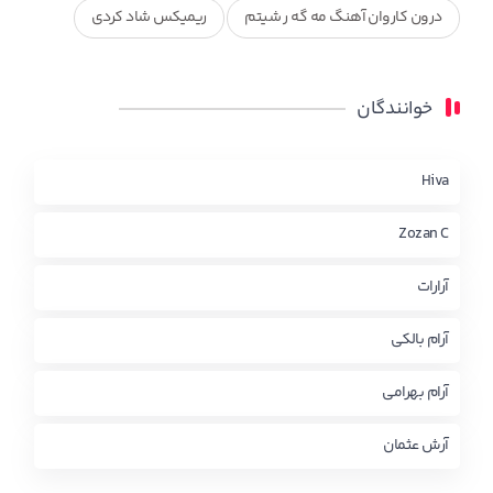
درون کاروان آهنگ مه گه ر شیتم
ریمیکس شاد کردی
ریمیکس کردی جدید
مجموعه آهنگ های ذکریا عبداله
خوانندگان
محمد جزا
ناصر رزازی
نویدزردی و رویا آهنگ وره
چاو من
کوردی
Hiva
Zozan C
آرارات
آرام بالکی
آرام بهرامی
آرش عثمان