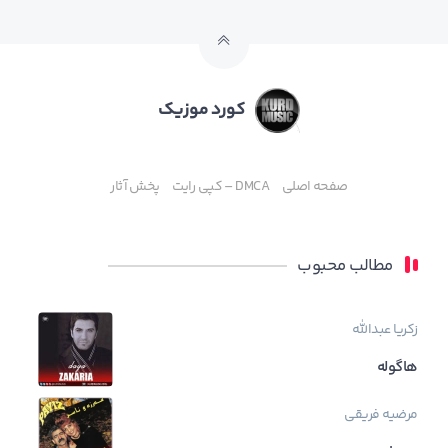
کورد موزیک
صفحه اصلی
DMCA – کپی رایت
پخش آثار
مطالب محبوب
زکریا عبدالله
هاگوله
مرضیه فریقی