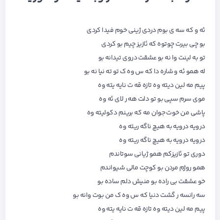
ئه و که سه ی بوم دردی ژینی خوم فیدا کردی
بو چی بیرت چوتوه که ئازیز چیم بو کردی
تو به لینت وا نه بو عشقت دروی تیدانه بو
له همو ئه و شاره دا که س وه ک تو ته نیا نه بو
پیم مه لین دیته وه تازه قه ت نایه یته وه
موی سرم سپی بو تو دلت هه ر لای ئه وه
پاشی من خوت جوان مه که برینم دکولیته وه
درویه درویه به هیچ ناگه ریته وه
درویه درویه به هیچ ناگه ریته وه
دوری تو ئازیزکم همو ژیانی سوتاندم
همو روژم مردن بو کوچت مالی شیواندم
خو عشقت بی راده بو منیش دلم ساده بو
سه رانسه ر گشت دنیا که س وه ک من بوت وانه بو
پیم مه لین دیته وه تازه قه ت نایه یته وه