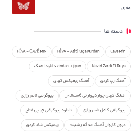
مه ی
دسته ها
HÎVA - ÇAVÊ MIN
HÎVA - Asîtî Keça Kurdan
Cave Min
Navid Zardi Ft Ruya
zindan u jiyan دانلود اهنگ
آهنگ رپ کردی
آهنگ ریمیکس کردی
اهنگ کردی چوار دیوار نی ئاسمانه ن
بیوگرافی ناصر رزازی
بیوگرافی کامل ناسر رزازی
دانلود بیوگرافی چوپی فتاح
درون کاروان آهنگ مه گه ر شیتم
ریمیکس شاد کردی
ریمیکس کردی جدید
مجموعه آهنگ های ذکریا عبداله