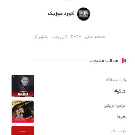
کورد موزیک
صفحه اصلی
DMCA – کپی رایت
پخش آثار
مطالب محبوب
زکریا عبدالله
هاگوله
مرضیه فریقی
هیوا
فرمیسک