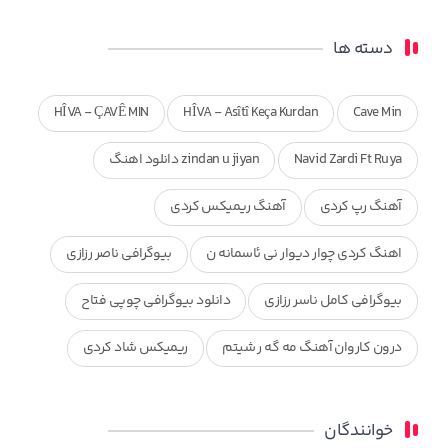
دسته ها
HÎVA - ÇAVÊ MIN
HÎVA - Asîtî Keça Kurdan
Cave Min
Navid Zardi Ft Ruya
zindan u jiyan دانلود اهنگ
آهنگ رپ کردی
آهنگ ریمیکس کردی
اهنگ کردی چوار دیوار نی ئاسمانه ن
بیوگرافی ناصر رزازی
بیوگرافی کامل ناسر رزازی
دانلود بیوگرافی چوپی فتاح
درون کاروان آهنگ مه گه ر شیتم
ریمیکس شاد کردی
ریمیکس کردی جدید
مجموعه آهنگ های ذکریا عبداله
خوانندگان
محمد جزا
ناصر رزازی
نویدزردی و رویا آهنگ وره