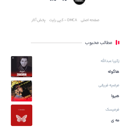
صفحه اصلی
DMCA – کپی رایت
پخش آثار
مطالب محبوب
زکریا عبدالله
هاگوله
مرضیه فریقی
هیوا
فرمیسک
مه ی