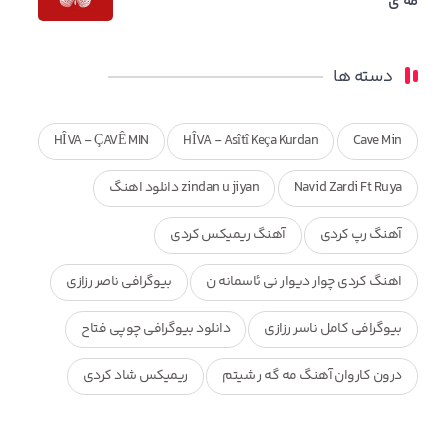
مه ی
دسته ها
HÎVA - ÇAVÊ MIN
HÎVA - Asîtî Keça Kurdan
Cave Min
Navid Zardi Ft Ruya
zindan u jiyan دانلود اهنگ
آهنگ رپ کردی
آهنگ ریمیکس کردی
اهنگ کردی چوار دیوار نی ئاسمانه ن
بیوگرافی ناصر رزازی
بیوگرافی کامل ناسر رزازی
دانلود بیوگرافی چوپی فتاح
درون کاروان آهنگ مه گه ر شیتم
ریمیکس شاد کردی
ریمیکس کردی جدید
مجموعه آهنگ های ذکریا عبداله