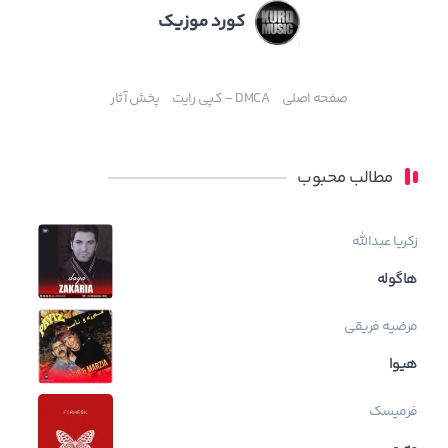
کورد موزیک
صفحه اصلی
DMCA – کپی رایت
پخش آثار
مطالب محبوب
زکریا عبدالله
هاگوله
مرضیه فریقی
هیوا
فرمیسک