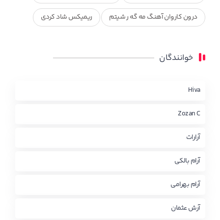
درون کاروان آهنگ مه گه ر شیتم
ریمیکس شاد کردی
ریمیکس کردی جدید
مجموعه آهنگ های ذکریا عبداله
خوانندگان
محمد جزا
ناصر رزازی
نویدزردی و رویا آهنگ وره
چاو من
کوردی
Hiva
Zozan C
آرارات
آرام بالکی
آرام بهرامی
آرش عثمان