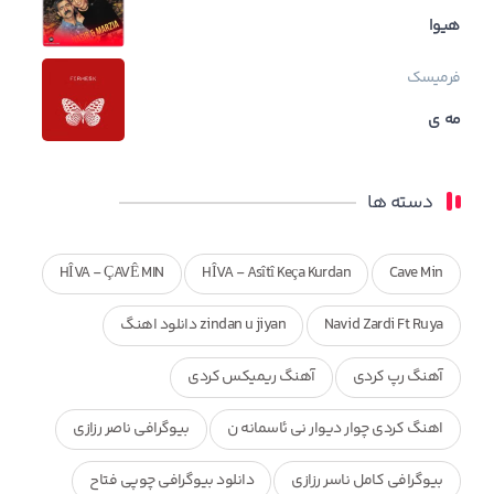
هیوا
فرمیسک
مه ی
دسته ها
HÎVA - ÇAVÊ MIN
HÎVA - Asîtî Keça Kurdan
Cave Min
Navid Zardi Ft Ruya
zindan u jiyan دانلود اهنگ
آهنگ رپ کردی
آهنگ ریمیکس کردی
اهنگ کردی چوار دیوار نی ئاسمانه ن
بیوگرافی ناصر رزازی
بیوگرافی کامل ناسر رزازی
دانلود بیوگرافی چوپی فتاح