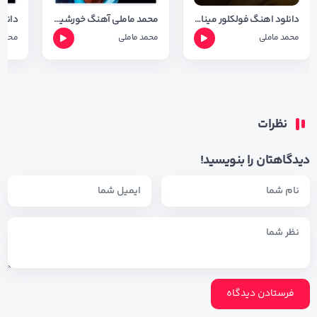
دانلود اهنگ فولکلور مینا با صدای محمد ماملی با کیفیت 320
محمد ماملی آهنگ خورشیده خاور
محمد ماملی
محمد ماملی
محمد 
نظرات
دیدگاهتان را بنویسید!