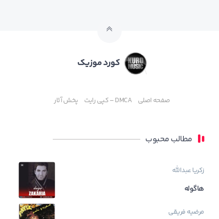
کورد موزیک
صفحه اصلی
DMCA – کپی رایت
پخش آثار
مطالب محبوب
زکریا عبدالله
هاگوله
مرضیه فریقی