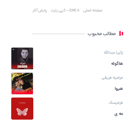
صفحه اصلی
DMCA – کپی رایت
پخش آثار
مطالب محبوب
زکریا عبدالله
هاگوله
مرضیه فریقی
هیوا
فرمیسک
مه ی