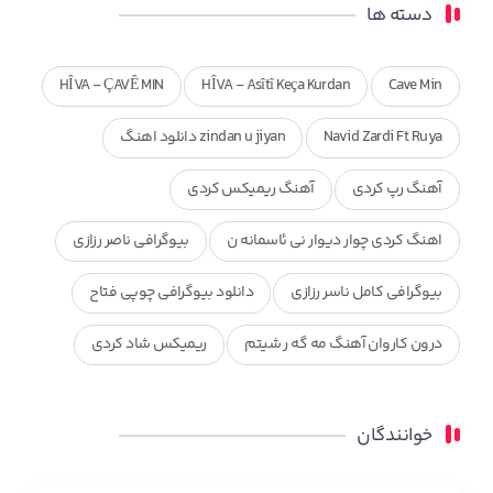
دسته ها
HÎVA - ÇAVÊ MIN
HÎVA - Asîtî Keça Kurdan
Cave Min
Navid Zardi Ft Ruya
zindan u jiyan دانلود اهنگ
آهنگ رپ کردی
آهنگ ریمیکس کردی
اهنگ کردی چوار دیوار نی ئاسمانه ن
بیوگرافی ناصر رزازی
بیوگرافی کامل ناسر رزازی
دانلود بیوگرافی چوپی فتاح
درون کاروان آهنگ مه گه ر شیتم
ریمیکس شاد کردی
ریمیکس کردی جدید
مجموعه آهنگ های ذکریا عبداله
خوانندگان
محمد جزا
ناصر رزازی
نویدزردی و رویا آهنگ وره