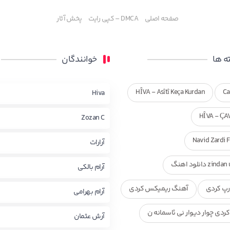
صفحه اصلی
DMCA – کپی رایت
پخش آثار
 ها
خوانندگان
HÎVA - Asîtî Keça Kurdan
Ca
Hiva
HÎVA - ÇA
Zozan C
Navid Zardi 
آرارات
zi دانلود اهنگ
آرام بالکی
پ کردی
آهنگ ریمیکس کردی
آرام بهرامی
ردی چوار دیوار نی ئاسمانه ن
آرش عثمان