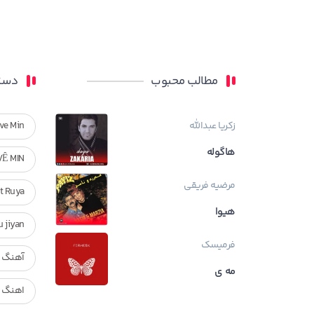
مطالب محبوب
دسته
زکریا عبدالله
ve Min
هاگوله
VÊ MIN
مرضیه فریقی
Ft Ruya
هیوا
ndan u jiyan
فرمیسک
آهنگ ر
مه ی
اهنگ ک