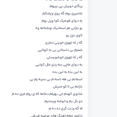
ریگای دوریان پی بریوم
شاعیری بوم گه روی ویشکم
به دوای قومیک ئاوا ویل بوم
بو بارانی هر اسمانیک نوشتامه وه
ئاوی نیل بو
گه ر ئه تهوی خوینی دماری
شعرم بی داستانی بی به کوتایی
گه ر ئه تهوی خوشویستی
به دوای ماچی سه ردی مال ئاوایی
به لین بده به لین بده
اسمانم بی هه ناسه م بی سیبه رم بی
بارانم بی تا کو منیش
شانوی کهنم جی بهیلم دمامه که ی روم فری ده م
دو بال بم و خوشه ویستیم
له گه ردنت گری ده ده م
دانلود تمام اهنگ های
مرضیه فریقی