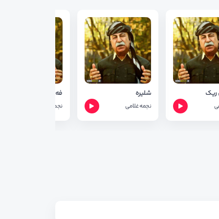
 ریک
شلیره
فه ره نجی پوش
ی
نجمه غلامی
نجمه غلامی