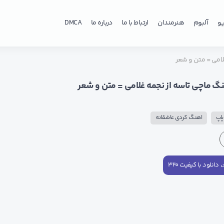
و
آلبوم
هنرمندان
ارتباط با ما
درباره ما
DMCA
لامی = متن و شعر
نگ ماچی تاسه از نجمه غلامی = متن و شعر
اپ
اهنگ کردی عاشقانه
دانلود با کیفیت ۳۲۰