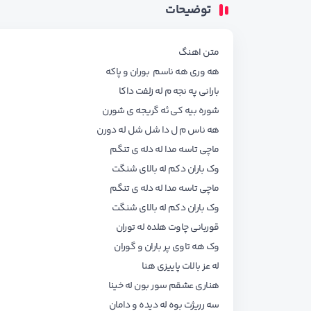
توضیحات
متن اهنگ
هه وری هه ناسم بوران و پاکه
بارانی په نجه م له زلفت داکا
شوره بیه کی ئه گریجه ی شورن
هه ناس م ل دا شل شل له دورن
ماچی تاسه مدا له دله ی تنگم
وک باران دکم له بالای شنگت
ماچی تاسه مدا له دله ی تنگم
وک باران دکم له بالای شنگت
قوربانی چاوت هلده له توران
وک هه تاوی پر باران و گوران
له عز بالات پاییزی هنا
هناری عشقم سور بون له خینا
سه رریژت بوه له دیده و دامان